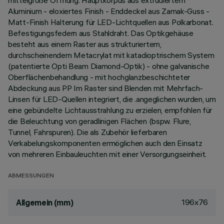
mittelgroße Öffnung. Hauptkorpus aus extrudiertem
Aluminium - eloxiertes Finish - Enddeckel aus Zamak-Guss -
Matt-Finish Halterung für LED-Lichtquellen aus Polkarbonat.
Befestigungsfedern aus Stahldraht. Das Optikgehäuse
besteht aus einem Raster aus strukturiertem,
durchscheinendem Metacrylat mit katadioptrischem System
(patentierte Opti Beam Diamond-Optik) - ohne galvanische
Oberflächenbehandlung - mit hochglanzbeschichteter
Abdeckung aus PP Im Raster sind Blenden mit Mehrfach-
Linsen für LED-Quellen integriert, die .angeglichen wurden, um
eine gebündelte Lichtausstrahlung zu erzielen, empfohlen für
die Beleuchtung von geradlinigen Flächen (bspw. Flure,
Tunnel, Fahrspuren). Die als Zubehör lieferbaren
Verkabelungskomponenten ermöglichen auch den Einsatz
von mehreren Einbauleuchten mit einer Versorgungseinheit.
ABMESSUNGEN
196x76
Allgemein (mm)