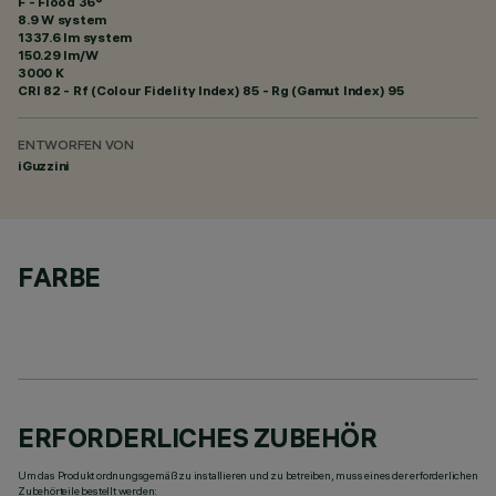
F - Flood 36°
8.9 W system
1337.6 lm system
150.29 lm/W
3000 K
CRI
82
- Rf (Colour Fidelity Index) 85 - Rg (Gamut Index) 95
ENTWORFEN VON
iGuzzini
FARBE
ERFORDERLICHES ZUBEHÖR
Um das Produkt ordnungsgemäß zu installieren und zu betreiben, muss eines der erforderlichen
Zubehörteile bestellt werden: