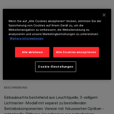
Wenn Sie auf „Alle Cookies akzeptieren“ klicken, stimmen Sie der
Speicherung von Cookies auf Ihrem Gerät zu, um die
OPTIONALE KOMPONENTEN
Websitenavigation zu verbessern, die Websitenutzung zu
analysieren und unsere Marketingbemühungen zu unterstützen.
Weitere Informationen
Alle ablehnen
Alle Cookies akzeptieren
TECHNISCHE DATEN
Cookie-Einstellungen
LETZTES UPDATE: 05.08.2026
BESCHREIBUNG
Einbauleuchte bestehend aus Leuchtquelle, 3-zelligem
Lichtraster- Modell mit separat zu bestellenden
Betriebskomponenten. Version mit fokussierten Optiken -