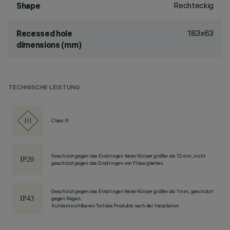
Rechteckig
Shape
183x63
Recessed hole
dimensions (mm)
TECHNISCHE LEISTUNG
Class III
Geschützt gegen das Eindringen fester Körper größer als 12 mm, nicht
geschützt gegen das Eindringen von Flüssigkeiten.
Geschützt gegen das Eindringen fester Körper größer als 1 mm, geschützt
gegen Regen.
Auf dem sichtbaren Teil des Produkts nach der Installation