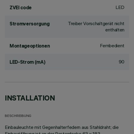
LED
ZVEI code
Treiber Vorschaltgerät nicht
Stromversorgung
enthalten
Fernbedient
Montageoptionen
90
LED-Strom (mA)
INSTALLATION
BESCHREIBUNG
Einbauleuchte mit Gegenhalterfedern aus Stahldraht; die
Einbauöffnung ist an der Rasterdecke 63 x 183