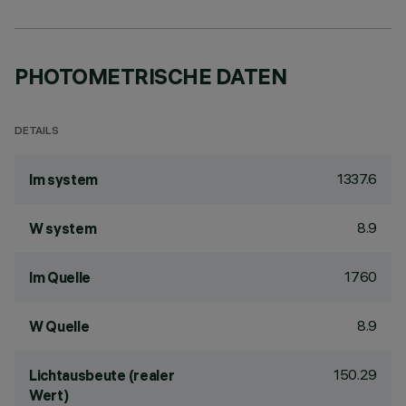
PHOTOMETRISCHE DATEN
DETAILS
1337.6
lm system
8.9
W system
1760
lm Quelle
8.9
W Quelle
150.29
Lichtausbeute (realer
Wert)