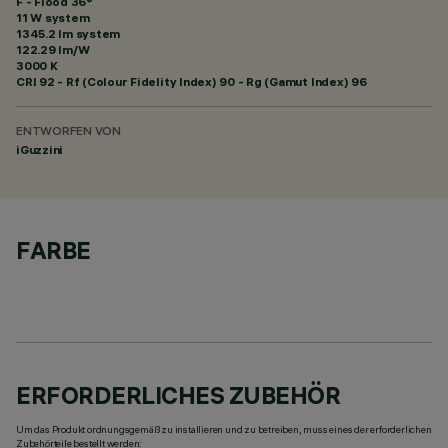
F - Flood 36°
11 W system
1345.2 lm system
122.29 lm/W
3000 K
CRI
92
- Rf (Colour Fidelity Index) 90 - Rg (Gamut Index) 96
ENTWORFEN VON
iGuzzini
FARBE
ERFORDERLICHES ZUBEHÖR
Um das Produkt ordnungsgemäß zu installieren und zu betreiben, muss eines der erforderlichen
Zubehörteile bestellt werden: