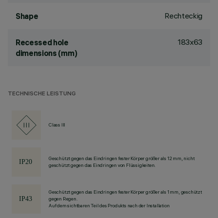
Rechteckig
Shape
183x63
Recessed hole
dimensions (mm)
TECHNISCHE LEISTUNG
Class III
Geschützt gegen das Eindringen fester Körper größer als 12 mm, nicht
geschützt gegen das Eindringen von Flüssigkeiten.
Geschützt gegen das Eindringen fester Körper größer als 1 mm, geschützt
gegen Regen.
Auf dem sichtbaren Teil des Produkts nach der Installation