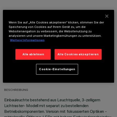
Wenn Sie auf „Alle Cookies akzeptieren“ klicken, stimmen Sie der
Speicherung von Cookies auf Ihrem Gerät zu, um die
OPTIONALE KOMPONENTEN
Websitenavigation zu verbessern, die Websitenutzung zu
analysieren und unsere Marketingbemühungen zu unterstützen.
Weitere Informationen
Alle ablehnen
Alle Cookies akzeptieren
TECHNISCHE DATEN
Cookie-Einstellungen
LETZTES UPDATE: 05.08.2026
BESCHREIBUNG
Einbauleuchte bestehend aus Leuchtquelle, 3-zelligem
Lichtraster- Modell mit separat zu bestellenden
Betriebskomponenten. Version mit fokussierten Optiken -