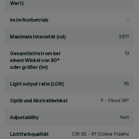
Wert)
-
lm im Notbetrieb
2911
Maximale Intensität (cd)
13
Gesamtlichtstrom bei
einem Winkel von 90°
oder größer (lm)
76
Light output ratio (LOR)
F - Flood 36°
Optik und Abstrahlwinkel
fest
Adjustability
CRI
92
- Rf (Colour Fidelity
Lichtfarbqualität