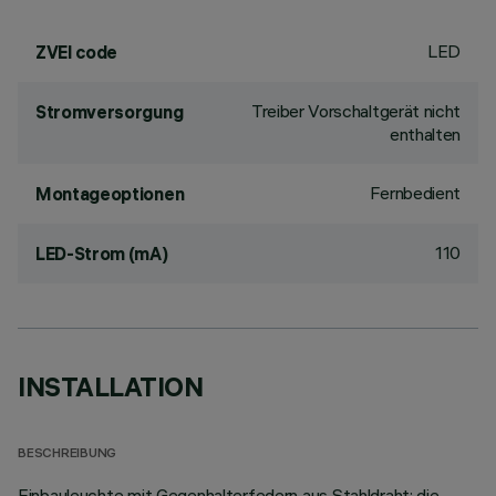
LED
ZVEI code
Treiber Vorschaltgerät nicht
Stromversorgung
enthalten
Fernbedient
Montageoptionen
110
LED-Strom (mA)
INSTALLATION
BESCHREIBUNG
Einbauleuchte mit Gegenhalterfedern aus Stahldraht; die