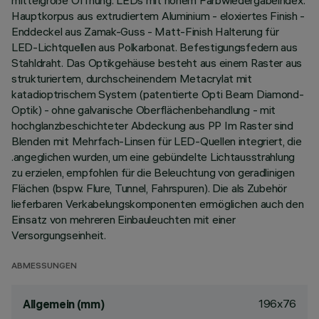
mittelgroße Öffnung. LEDs mit hohem Farbwiedergabeindex.
Hauptkorpus aus extrudiertem Aluminium - eloxiertes Finish -
Enddeckel aus Zamak-Guss - Matt-Finish Halterung für
LED-Lichtquellen aus Polkarbonat. Befestigungsfedern aus
Stahldraht. Das Optikgehäuse besteht aus einem Raster aus
strukturiertem, durchscheinendem Metacrylat mit
katadioptrischem System (patentierte Opti Beam Diamond-
Optik) - ohne galvanische Oberflächenbehandlung - mit
hochglanzbeschichteter Abdeckung aus PP Im Raster sind
Blenden mit Mehrfach-Linsen für LED-Quellen integriert, die
.angeglichen wurden, um eine gebündelte Lichtausstrahlung
zu erzielen, empfohlen für die Beleuchtung von geradlinigen
Flächen (bspw. Flure, Tunnel, Fahrspuren). Die als Zubehör
lieferbaren Verkabelungskomponenten ermöglichen auch den
Einsatz von mehreren Einbauleuchten mit einer
Versorgungseinheit.
ABMESSUNGEN
196x76
Allgemein (mm)