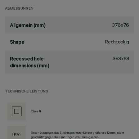
ABMESSUNGEN
376x76
Allgemein (mm)
Rechteckig
Shape
363x63
Recessed hole
dimensions (mm)
TECHNISCHE LEISTUNG
Class II
Geschützt gegen das Eindringen fester Körper größer als 12 mm, nicht
geschützt gegen das Eindringen von Flüssigkeiten.