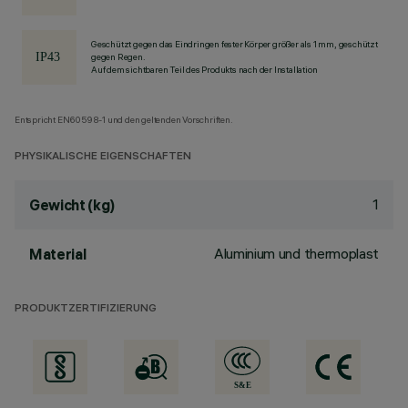
Geschützt gegen das Eindringen fester Körper größer als 1 mm, geschützt
gegen Regen.
Auf dem sichtbaren Teil des Produkts nach der Installation
Entspricht EN60598-1 und den geltenden Vorschriften.
PHYSIKALISCHE EIGENSCHAFTEN
1
Gewicht (kg)
Aluminium und thermoplast
Material
PRODUKTZERTIFIZIERUNG