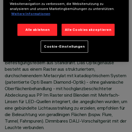
Websitenavigation zu verbessern, die Websitenutzung zu
analysieren und unsere Marketingbemühungen zu unterstützen.
BESCHREIBUNG
Weitere Informationen
Einbauleuchte bestehend aus Leuchtquelle, 6-zelligem
Lichtraster und Komponenten für den Betrieb. Version mit
Alle ablehnen
Alle Cookies akzeptieren
fokussierten Optiken - mittelgroße Öffnung. LEDs mit
hohem Farbwiedergabeindex. Hauptkorpus aus extrudiertem
Cookie-Einstellungen
Aluminium - eloxiertes Finish - Enddeckel aus Zamak-Guss -
Matt-Finish Halterung für LED-Lichtquellen aus Polkarbonat.
Befestigungsfedern aus Stahldraht. Das Optikgehäuse
besteht aus einem Raster aus strukturiertem,
durchscheinendem Metacrylat mit katadioptrischem System
(patentierte Opti Beam Diamond-Optik) - ohne galvanische
Oberflächenbehandlung - mit hochglanzbeschichteter
Abdeckung aus PP Im Raster sind Blenden mit Mehrfach-
Linsen für LED-Quellen integriert, die .angeglichen wurden, um
eine gebündelte Lichtausstrahlung zu erzielen, empfohlen für
die Beleuchtung von geradlinigen Flächen (bspw. Flure,
Tunnel, Fahrspuren). Dimmbares DALI-Vorschaltgerät mit der
Leuchte verbunden.