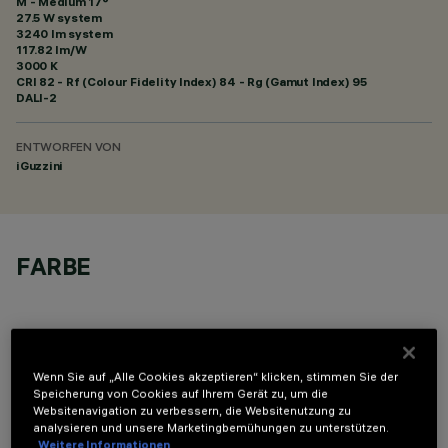
M - Medium 17°
27.5 W system
3240 lm system
117.82 lm/W
3000 K
CRI
82
- Rf (Colour Fidelity Index) 84 - Rg (Gamut Index) 95
DALI-2
ENTWORFEN VON
iGuzzini
FARBE
Wenn Sie auf „Alle Cookies akzeptieren“ klicken, stimmen Sie der
Speicherung von Cookies auf Ihrem Gerät zu, um die
OPTIONALE KOMPONENTEN
Websitenavigation zu verbessern, die Websitenutzung zu
analysieren und unsere Marketingbemühungen zu unterstützen.
Weitere Informationen