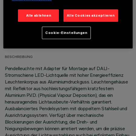
Alle ablehnen
Alle Cookies akzeptieren
TECHNISCHE DATEN
Cookie-Einstellungen
LETZTES UPDATE: 06.08.2026
BESCHREIBUNG
Pendelleuchte mit Adapter für Montage auf DALI-
Stromschiene LED-Lichtquelle mit hoher Energieeffizienz
Leuchtenkorpus aus Aluminiumdruckguss. Leuchtengehäuse
mit Reflektor aus hochleistungsfähigem kratzfestem
Aluminium P.V.D. (Physical Vapour Deposition), das ein
herausragendes Lichtausbeute-Verhältnis garantiert.
Ausbalanciertes Pendelsystem mit doppeltem Stahlseil und
Ausrichtungssystem. Verfügt über mechanische
Blockierungen der Ausrichtung, die Dreh- und
Neigungsbewegen können arretiert werden, um die präzise
Ausrichtung der Lichtausstrahlung auch bei erfolgtem Einbau