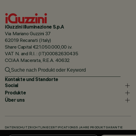
iGuzzini illuminazione S.p.A
Via Mariano Guzzini 37
62019 Recanati (Italy)
Share Capital €21.050.000,00 i.v.
VAT N. and R.I. : (IT)00082630435
CCIAA Macerata, R.E.A. 40632
Kontakte und Standorte
Social
Produkte
Über uns
DATENSCHUTZRICHTLINIE
CERTIFICATIONS
5 JAHRE PRODUKTGARANTIE
HINWEISGEBERSYSTEM
COOKIE POLICY
ACCESSIBILITY STATEMENT