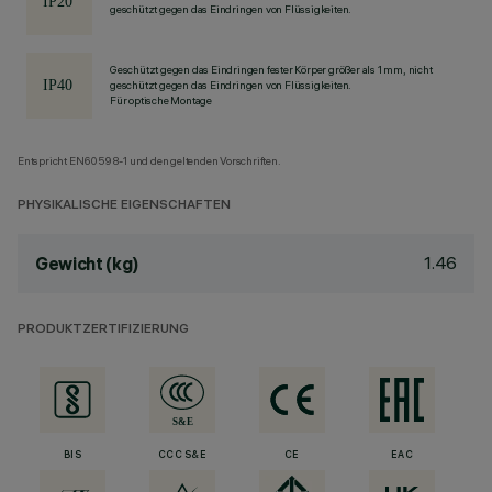
geschützt gegen das Eindringen von Flüssigkeiten.
Geschützt gegen das Eindringen fester Körper größer als 1 mm, nicht
geschützt gegen das Eindringen von Flüssigkeiten.
Für optische Montage
Entspricht EN60598-1 und den geltenden Vorschriften.
PHYSIKALISCHE EIGENSCHAFTEN
1.46
Gewicht (kg)
PRODUKTZERTIFIZIERUNG
BIS
CCC S&E
CE
EAC