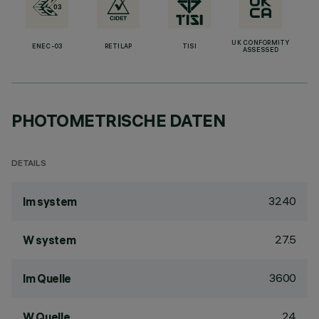
UK CONFORMITY
ENEC-03
RETILAP
TISI
ASSESSED
PHOTOMETRISCHE DATEN
DETAILS
3240
lm system
27.5
W system
3600
lm Quelle
24
W Quelle