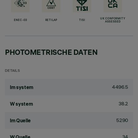
UK CONFORMITY
ENEC-03
RETILAP
TISI
ASSESSED
PHOTOMETRISCHE DATEN
DETAILS
4496.5
lm system
38.2
W system
5290
lm Quelle
34
W Quelle