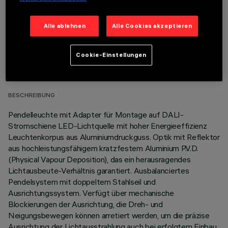
Alle ablehnen
Alle Cookies akzeptieren
TECHNISCHE DATEN
Cookie-Einstellungen
LETZTES UPDATE: 06.08.2026
BESCHREIBUNG
Pendelleuchte mit Adapter für Montage auf DALI-
Stromschiene LED-Lichtquelle mit hoher Energieeffizienz
Leuchtenkorpus aus Aluminiumdruckguss. Optik mit Reflektor
aus hochleistungsfähigem kratzfestem Aluminium P.V.D.
(Physical Vapour Deposition), das ein herausragendes
Lichtausbeute-Verhältnis garantiert. Ausbalanciertes
Pendelsystem mit doppeltem Stahlseil und
Ausrichtungssystem. Verfügt über mechanische
Blockierungen der Ausrichtung, die Dreh- und
Neigungsbewegen können arretiert werden, um die präzise
Ausrichtung der Lichtausstrahlung auch bei erfolgtem Einbau