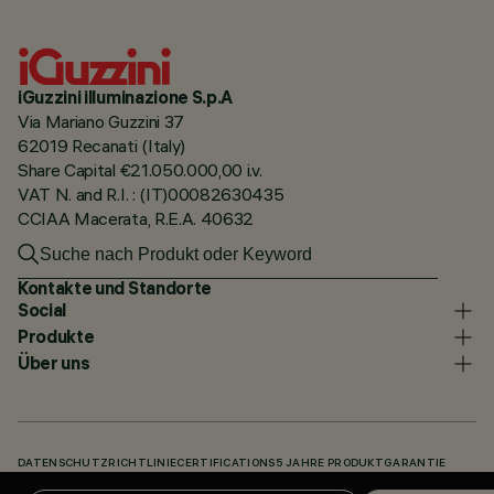
iGuzzini illuminazione S.p.A
Via Mariano Guzzini 37
62019 Recanati (Italy)
Share Capital €21.050.000,00 i.v.
VAT N. and R.I. : (IT)00082630435
CCIAA Macerata, R.E.A. 40632
Kontakte und Standorte
Social
Produkte
Über uns
DATENSCHUTZRICHTLINIE
CERTIFICATIONS
5 JAHRE PRODUKTGARANTIE
HINWEISGEBERSYSTEM
COOKIE POLICY
ACCESSIBILITY STATEMENT