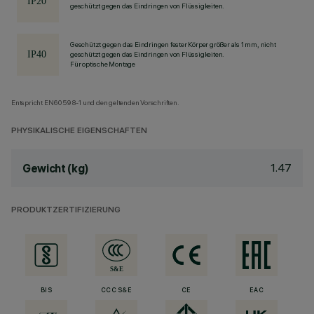
geschützt gegen das Eindringen von Flüssigkeiten.
Geschützt gegen das Eindringen fester Körper größer als 1 mm, nicht
geschützt gegen das Eindringen von Flüssigkeiten.
Für optische Montage
Entspricht EN60598-1 und den geltenden Vorschriften.
PHYSIKALISCHE EIGENSCHAFTEN
1.47
Gewicht (kg)
PRODUKTZERTIFIZIERUNG
BIS
CCC S&E
CE
EAC