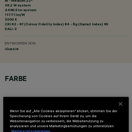
M - Medium 22°
38.2 W system
4496.5 lm system
117.71 lm/W
3000 K
CRI
82
- Rf (Colour Fidelity Index) 84 - Rg (Gamut Index) 95
DALI-2
ENTWORFEN VON
iGuzzini
FARBE
Wenn Sie auf „Alle Cookies akzeptieren“ klicken, stimmen Sie der
Speicherung von Cookies auf Ihrem Gerät zu, um die
OPTIONALE KOMPONENTEN
Websitenavigation zu verbessern, die Websitenutzung zu
analysieren und unsere Marketingbemühungen zu unterstützen.
Weitere Informationen