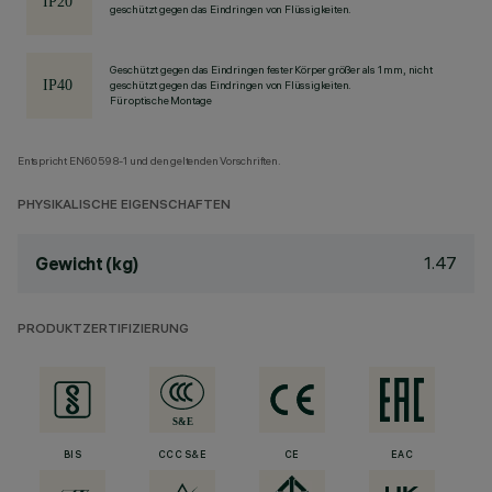
geschützt gegen das Eindringen von Flüssigkeiten.
Geschützt gegen das Eindringen fester Körper größer als 1 mm, nicht
geschützt gegen das Eindringen von Flüssigkeiten.
Für optische Montage
Entspricht EN60598-1 und den geltenden Vorschriften.
PHYSIKALISCHE EIGENSCHAFTEN
1.47
Gewicht (kg)
PRODUKTZERTIFIZIERUNG
BIS
CCC S&E
CE
EAC