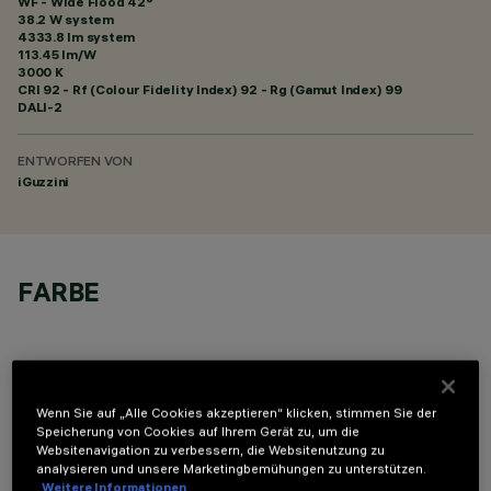
WF - Wide Flood 42°
38.2 W system
4333.8 lm system
113.45 lm/W
3000 K
CRI
92
- Rf (Colour Fidelity Index) 92 - Rg (Gamut Index) 99
DALI-2
ENTWORFEN VON
iGuzzini
FARBE
Wenn Sie auf „Alle Cookies akzeptieren“ klicken, stimmen Sie der
Speicherung von Cookies auf Ihrem Gerät zu, um die
OPTIONALE KOMPONENTEN
Websitenavigation zu verbessern, die Websitenutzung zu
analysieren und unsere Marketingbemühungen zu unterstützen.
Weitere Informationen