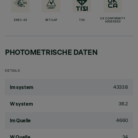
UK CONFORMITY
ENEC-03
RETILAP
TISI
ASSESSED
PHOTOMETRISCHE DATEN
DETAILS
4333.8
lm system
38.2
W system
4660
lm Quelle
34
W Quelle