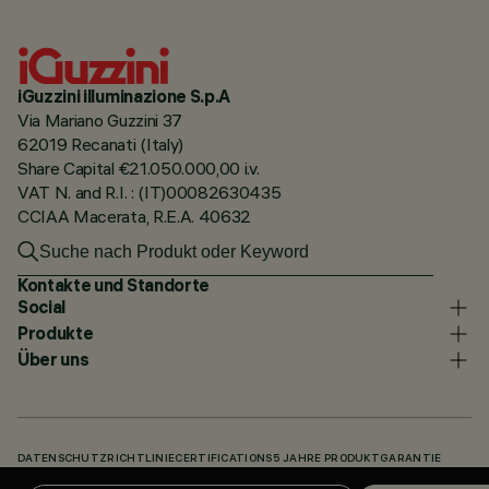
iGuzzini illuminazione S.p.A
Via Mariano Guzzini 37
62019 Recanati (Italy)
Share Capital €21.050.000,00 i.v.
VAT N. and R.I. : (IT)00082630435
CCIAA Macerata, R.E.A. 40632
Kontakte und Standorte
Social
Produkte
Über uns
DATENSCHUTZRICHTLINIE
CERTIFICATIONS
5 JAHRE PRODUKTGARANTIE
HINWEISGEBERSYSTEM
COOKIE POLICY
ACCESSIBILITY STATEMENT