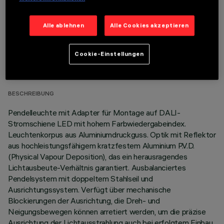
Alle ablehnen
Alle Cookies akzeptieren
TECHNISCHE DATEN
Cookie-Einstellungen
LETZTES UPDATE: 06.08.2026
BESCHREIBUNG
Pendelleuchte mit Adapter für Montage auf DALI-
Stromschiene LED mit hohem Farbwiedergabeindex.
Leuchtenkorpus aus Aluminiumdruckguss. Optik mit Reflektor
aus hochleistungsfähigem kratzfestem Aluminium P.V.D.
(Physical Vapour Deposition), das ein herausragendes
Lichtausbeute-Verhältnis garantiert. Ausbalanciertes
Pendelsystem mit doppeltem Stahlseil und
Ausrichtungssystem. Verfügt über mechanische
Blockierungen der Ausrichtung, die Dreh- und
Neigungsbewegen können arretiert werden, um die präzise
Ausrichtung der Lichtausstrahlung auch bei erfolgtem Einbau