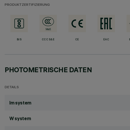
PRODUKTZERTIFIZIERUNG
BIS
CCC S&E
CE
EAC
PHOTOMETRISCHE DATEN
DETAILS
lm system
W system