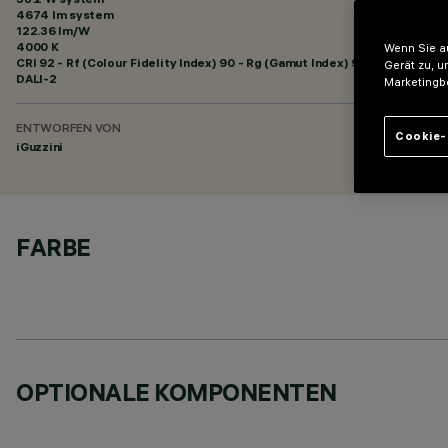
4674 lm system
122.36 lm/W
4000 K
Wenn Sie au
CRI
92
- Rf (Colour Fidelity Index) 90 - Rg (Gamut Index) 98
Gerät zu, u
DALI-2
Marketingb
ENTWORFEN VON
Cookie-
iGuzzini
FARBE
OPTIONALE KOMPONENTEN