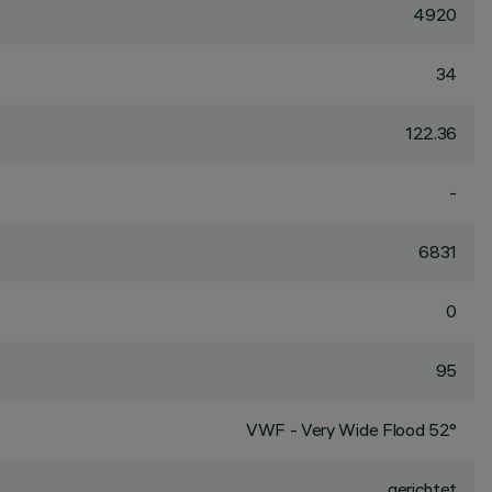
4920
34
122.36
-
6831
0
95
VWF - Very Wide Flood 52°
gerichtet