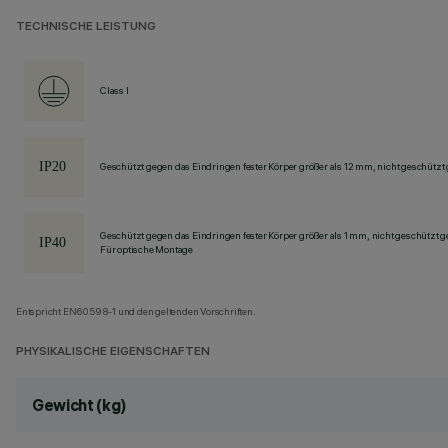
TECHNISCHE LEISTUNG
Class I
Geschützt gegen das Eindringen fester Körper größer als 12 mm, nicht geschützt
Geschützt gegen das Eindringen fester Körper größer als 1 mm, nicht geschützt 
Für optische Montage
Entspricht EN60598-1 und den geltenden Vorschriften.
PHYSIKALISCHE EIGENSCHAFTEN
Gewicht (kg)