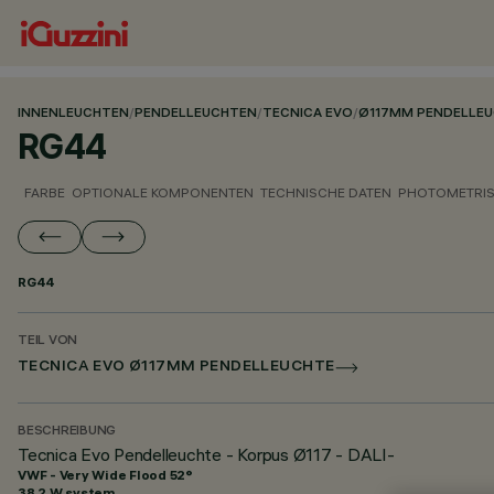
INNENLEUCHTEN
/
PENDELLEUCHTEN
/
TECNICA EVO
/
Ø117MM PENDELLE
RG44
FARBE
OPTIONALE KOMPONENTEN
TECHNISCHE DATEN
PHOTOMETRIS
RG44
TEIL VON
TECNICA EVO Ø117MM PENDELLEUCHTE
BESCHREIBUNG
Tecnica Evo Pendelleuchte - Korpus Ø117 - DALI-
VWF - Very Wide Flood 52°
38.2 W system