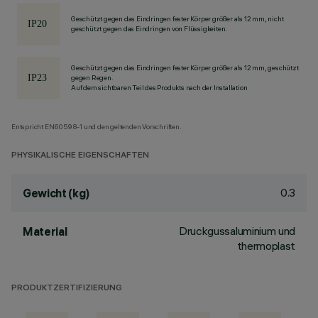
Geschützt gegen das Eindringen fester Körper größer als 12 mm, nicht
geschützt gegen das Eindringen von Flüssigkeiten.
Geschützt gegen das Eindringen fester Körper größer als 12 mm, geschützt
gegen Regen.
Auf dem sichtbaren Teil des Produkts nach der Installation
Entspricht EN60598-1 und den geltenden Vorschriften.
PHYSIKALISCHE EIGENSCHAFTEN
0.3
Gewicht (kg)
Druckgussaluminium und
Material
thermoplast
PRODUKTZERTIFIZIERUNG