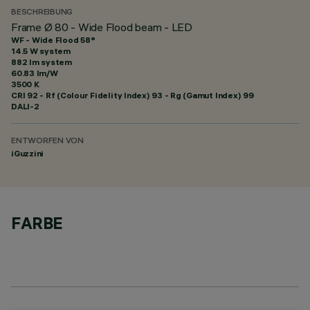
BESCHREIBUNG
Frame Ø 80 - Wide Flood beam - LED
WF - Wide Flood 58°
14.5 W system
882 lm system
60.83 lm/W
3500 K
CRI
92
- Rf (Colour Fidelity Index) 93 - Rg (Gamut Index) 99
DALI-2
ENTWORFEN VON
iGuzzini
FARBE