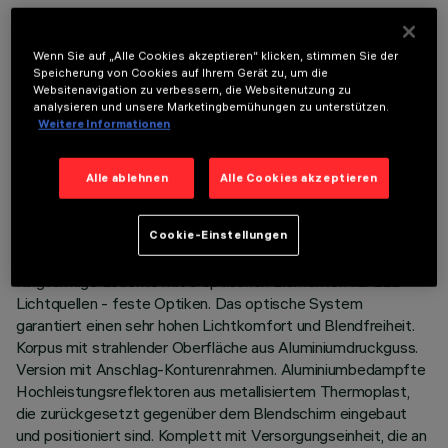
OPTIONALE KOMPONENTEN
Wenn Sie auf „Alle Cookies akzeptieren“ klicken, stimmen Sie der
Speicherung von Cookies auf Ihrem Gerät zu, um die
Websitenavigation zu verbessern, die Websitenutzung zu
analysieren und unsere Marketingbemühungen zu unterstützen.
Weitere Informationen
TECHNISCHE DATEN
Alle ablehnen
Alle Cookies akzeptieren
LETZTES UPDATE: 06.08.2026
Cookie-Einstellungen
BESCHREIBUNG
Ringförmige Leuchte mit 6 optischen Elementen für LED-
Lichtquellen - feste Optiken. Das optische System
garantiert einen sehr hohen Lichtkomfort und Blendfreiheit.
Korpus mit strahlender Oberfläche aus Aluminiumdruckguss.
Version mit Anschlag-Konturenrahmen. Aluminiumbedampfte
Hochleistungsreflektoren aus metallisiertem Thermoplast,
die zurückgesetzt gegenüber dem Blendschirm eingebaut
und positioniert sind. Komplett mit Versorgungseinheit, die an