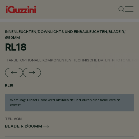
INNENLEUCHTEN
/
DOWNLIGHTS UND EINBAULEUCHTEN
/
BLADE R
/
Ø80MM
RL18
FARBE
OPTIONALE KOMPONENTEN
TECHNISCHE DATEN
PHOTOMETRIS
RL18
Warnung: Dieser Code wird aktualisiert und durch eine neue Version
ersetzt.
TEIL VON
BLADE R Ø80MM