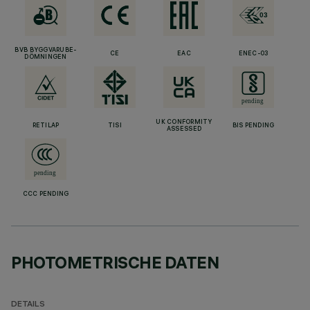
BVB BYGGVARUBE-
CE
EAC
ENEC-03
DÖMNINGEN
UK CONFORMITY
RETILAP
TISI
BIS PENDING
ASSESSED
CCC PENDING
PHOTOMETRISCHE DATEN
DETAILS