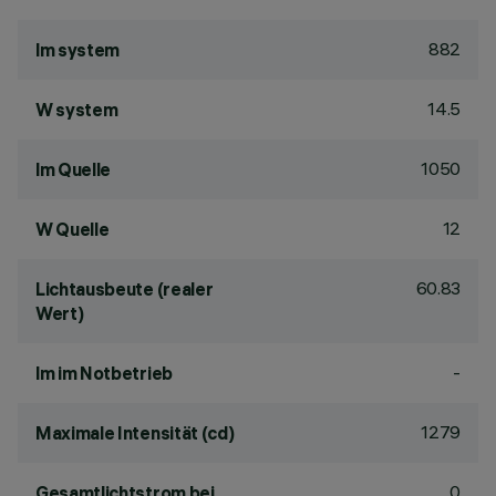
882
lm system
14.5
W system
1050
lm Quelle
12
W Quelle
60.83
Lichtausbeute (realer
Wert)
-
lm im Notbetrieb
1279
Maximale Intensität (cd)
0
Gesamtlichtstrom bei