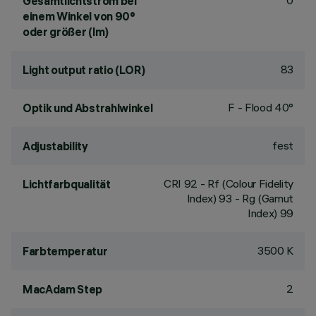
0
Gesamtlichtstrom bei
einem Winkel von 90°
oder größer (lm)
83
Light output ratio (LOR)
F - Flood 40°
Optik und Abstrahlwinkel
fest
Adjustability
CRI
92
- Rf (Colour Fidelity
Lichtfarbqualität
Index) 93 - Rg (Gamut
Index) 99
3500 K
Farbtemperatur
2
MacAdam Step