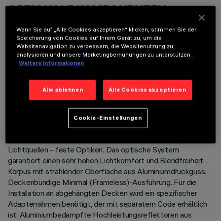
OPTIONALE KOMPONENTEN
Wenn Sie auf „Alle Cookies akzeptieren“ klicken, stimmen Sie der
Speicherung von Cookies auf Ihrem Gerät zu, um die
Websitenavigation zu verbessern, die Websitenutzung zu
analysieren und unsere Marketingbemühungen zu unterstützen.
Weitere Informationen
TECHNISCHE DATEN
Alle ablehnen
Alle Cookies akzeptieren
LETZTES UPDATE: 05.08.2026
Cookie-Einstellungen
BESCHREIBUNG
Ringförmige Leuchte mit 6 optischen Elementen für LED-
Lichtquellen - feste Optiken. Das optische System
garantiert einen sehr hohen Lichtkomfort und Blendfreiheit. .
Korpus mit strahlender Oberfläche aus Aluminiumdruckguss.
Deckenbündige Minimal (Frameless)-Ausführung. Für die
Installation an abgehängten Decken wird ein spezifischer
Adapterrahmen benötigt, der mit separatem Code erhältlich
ist. Aluminiumbedampfte Hochleistungsreflektoren aus