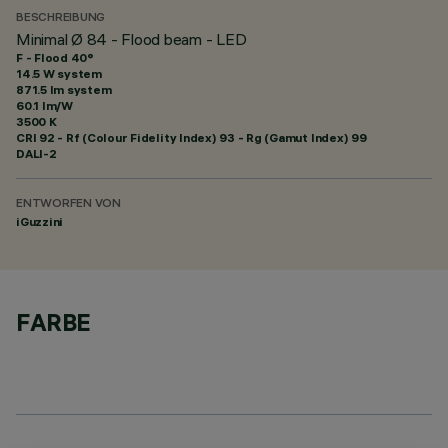
BESCHREIBUNG
Minimal Ø 84 - Flood beam - LED
F - Flood 40°
14.5 W system
871.5 lm system
60.1 lm/W
3500 K
CRI
92
- Rf (Colour Fidelity Index) 93 - Rg (Gamut Index) 99
DALI-2
ENTWORFEN VON
iGuzzini
FARBE