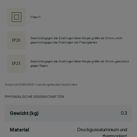
Class II
Geschützt gegen das Eindringen fester Körper größer als 12 mm, nicht
geschützt gegen das Eindringen von Flüssigkeiten.
Geschützt gegen das Eindringen fester Körper größer als 12 mm, geschützt
gegen Regen.
Entspricht EN60598-1 und den geltenden Vorschriften.
PHYSIKALISCHE EIGENSCHAFTEN
0.3
Gewicht (kg)
Druckgussaluminium und
Material
thermoplast