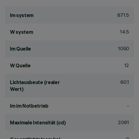
871.5
lm system
14.5
W system
1050
lm Quelle
12
W Quelle
60.1
Lichtausbeute (realer
Wert)
-
lm im Notbetrieb
2061
Maximale Intensität (cd)