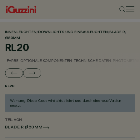
INNENLEUCHTEN
/
DOWNLIGHTS UND EINBAULEUCHTEN
/
BLADE R
/
Ø80MM
RL20
FARBE
OPTIONALE KOMPONENTEN
TECHNISCHE DATEN
PHOTOMETRIS
RL20
Warnung: Dieser Code wird aktualisiert und durch eine neue Version
ersetzt.
TEIL VON
BLADE R Ø80MM