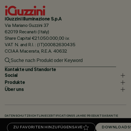
iGuzzini illuminazione S.p.A
Via Mariano Guzzini 37
62019 Recanati (Italy)
Share Capital €21.050.000,00 i.v.
VAT N. and R.I. : (IT)00082630435
CCIAA Macerata, R.E.A. 40632
Kontakte und Standorte
Social
Produkte
Über uns
DATENSCHUTZRICHTLINIE
CERTIFICATIONS
5 JAHRE PRODUKTGARANTIE
HINWEISGEBERSYSTEM
COOKIE POLICY
ACCESSIBILITY STATEMENT
ZU FAVORITEN HINZUFÜGEN
SAVE
DOWNLOADS
UNSERE CODES
KNOWLEDGE BASE (LOGIN REQUIRED)
DOWNLOADS