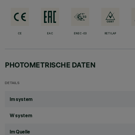
CE
EAC
ENEC-03
RETILAP
PHOTOMETRISCHE DATEN
DETAILS
lm system
W system
lm Quelle