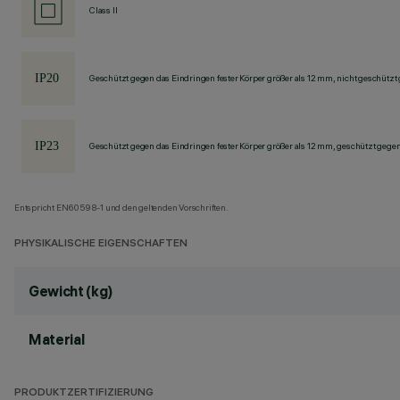
Class II
Geschützt gegen das Eindringen fester Körper größer als 12 mm, nicht geschützt
Geschützt gegen das Eindringen fester Körper größer als 12 mm, geschützt gege
Entspricht EN60598-1 und den geltenden Vorschriften.
PHYSIKALISCHE EIGENSCHAFTEN
Gewicht (kg)
Material
PRODUKTZERTIFIZIERUNG