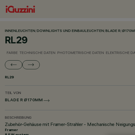
INNENLEUCHTEN
/
DOWNLIGHTS UND EINBAULEUCHTEN
/
BLADE R
/
Ø170
RL29
FARBE
TECHNISCHE DATEN
PHOTOMETRISCHE DATEN
ELEKTRISCHE D
RL29
TEIL VON
BLADE R Ø170MM
BESCHREIBUNG
Zubehör-Gehäuse mit Framer-Strahler - Mechanische Neigungs
Framer
8.5 W system