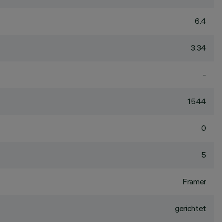
6.4
3.34
-
1544
0
5
Framer
gerichtet