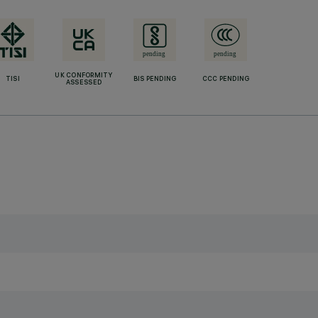
UK CONFORMITY
TISI
BIS PENDING
CCC PENDING
ASSESSED