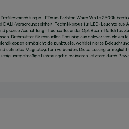
r-Profiliervorrichtung in LEDs im Farbton Warm White 3500K best
nd DALI-Versorgungseinheit. Technikkorpus für LED-Leuchte aus Alu
 und präzise Ausrichtung - hochauflösender OptiBeam-Reflektor. Zu
insen. Drehmutter für manuelles Focusing aus schwarzem eloxierte
sblendklappen ermöglicht die punktuelle, wohldefinierte Beleuchtu
und schnelles Magnetsystem verbunden. Diese Lösung ermöglicht di
beliebig unregelmäßige Lichtausgabe realisieren, letztere durch Be