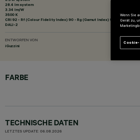
28.4 lm system
3.34 lm/W
3500 K
Wenn Sie au
CRI
92
- Rf (Colour Fidelity Index) 90 - Rg (Gamut Index) 98
Gerät zu, u
DALI-2
Marketingb
ENTWORFEN VON
Cookie-
iGuzzini
FARBE
TECHNISCHE DATEN
LETZTES UPDATE: 06.08.2026