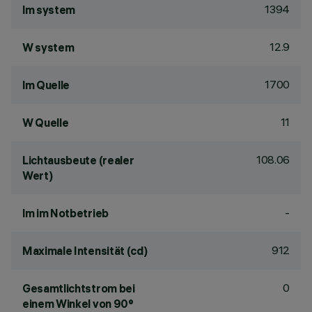
1394
lm system
12.9
W system
1700
lm Quelle
11
W Quelle
108.06
Lichtausbeute (realer
Wert)
-
lm im Notbetrieb
912
Maximale Intensität (cd)
0
Gesamtlichtstrom bei
einem Winkel von 90°