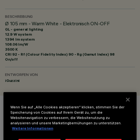
BESCHREIBUNG
Ø 105 mm - Warm White - Elektronisch ON-OFF
GL - general lighting
12.9 W system
1394 lm system
108.06 lm/W
3500 K
CRI
92
- Rf (Colour Fidelity Index) 90 - Rg (Gamut Index) 98
On/off
ENTWORFEN VON
iGuzzini
Wenn Sie auf „Alle Cookies akzeptieren“ klicken, stimmen Sie der
FARBE
Speicherung von Cookies auf Ihrem Gerät zu, um die
Websitenavigation zu verbessern, die Websitenutzung zu
analysieren und unsere Marketingbemühungen zu unterstützen.
Weitere Informationen