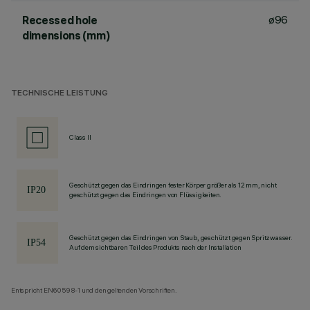
ø96
Recessed hole
dimensions (mm)
TECHNISCHE LEISTUNG
Class II
Geschützt gegen das Eindringen fester Körper größer als 12 mm, nicht
geschützt gegen das Eindringen von Flüssigkeiten.
Geschützt gegen das Eindringen von Staub, geschützt gegen Spritzwasser.
Auf dem sichtbaren Teil des Produkts nach der Installation
Entspricht EN60598-1 und den geltenden Vorschriften.