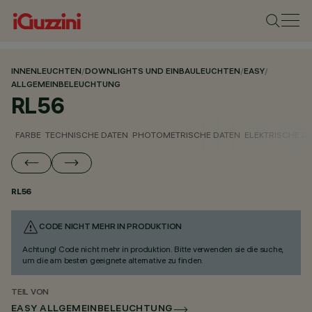
INNENLEUCHTEN
/
DOWNLIGHTS UND EINBAULEUCHTEN
/
EASY
/
ALLGEMEINBELEUCHTUNG
RL56
FARBE
TECHNISCHE DATEN
PHOTOMETRISCHE DATEN
ELEKTRISCHE D
RL56
CODE NICHT MEHR IN PRODUKTION
Achtung! Code nicht mehr in produktion. Bitte verwenden sie die suche,
um die am besten geeignete alternative zu finden.
TEIL VON
EASY ALLGEMEINBELEUCHTUNG