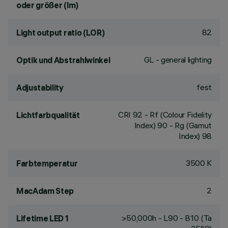
oder größer (lm)
82
Light output ratio (LOR)
GL - general lighting
Optik und Abstrahlwinkel
fest
Adjustability
CRI
92
- Rf (Colour Fidelity
Lichtfarbqualität
Index) 90 - Rg (Gamut
Index) 98
3500 K
Farbtemperatur
2
MacAdam Step
>50,000h - L90 - B10 (Ta
Lifetime LED 1