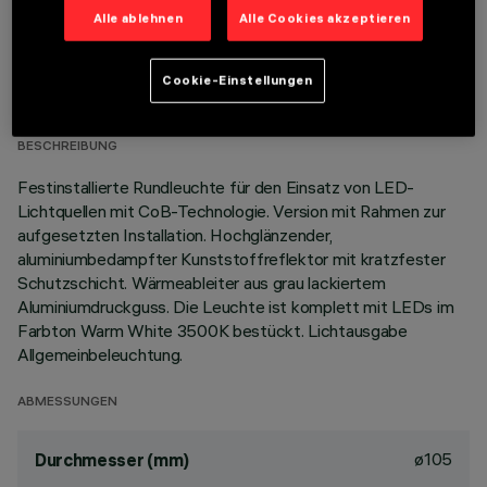
Alle ablehnen
Alle Cookies akzeptieren
TECHNISCHE DATEN
Cookie-Einstellungen
LETZTES UPDATE: 06.08.2026
BESCHREIBUNG
Festinstallierte Rundleuchte für den Einsatz von LED-
Lichtquellen mit CoB-Technologie. Version mit Rahmen zur
aufgesetzten Installation. Hochglänzender,
aluminiumbedampfter Kunststoffreflektor mit kratzfester
Schutzschicht. Wärmeableiter aus grau lackiertem
Aluminiumdruckguss. Die Leuchte ist komplett mit LEDs im
Farbton Warm White 3500K bestückt. Lichtausgabe
Allgemeinbeleuchtung.
ABMESSUNGEN
ø105
Durchmesser (mm)