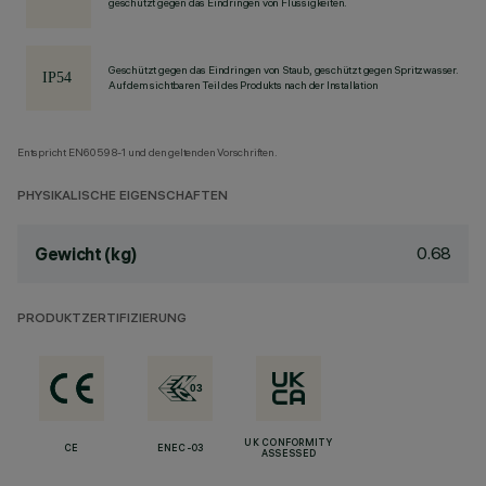
geschützt gegen das Eindringen von Flüssigkeiten.
Geschützt gegen das Eindringen von Staub, geschützt gegen Spritzwasser.
Auf dem sichtbaren Teil des Produkts nach der Installation
Entspricht EN60598-1 und den geltenden Vorschriften.
PHYSIKALISCHE EIGENSCHAFTEN
0.68
Gewicht (kg)
PRODUKTZERTIFIZIERUNG
UK CONFORMITY
CE
ENEC-03
ASSESSED