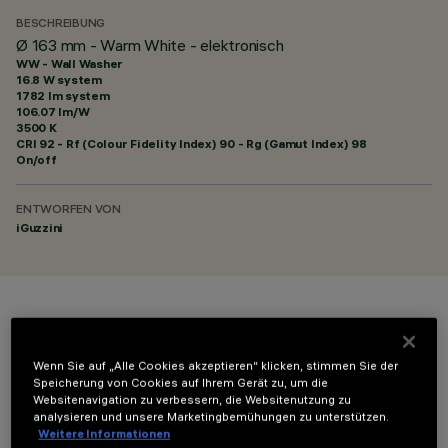
BESCHREIBUNG
Ø 163 mm - Warm White - elektronisch
WW - Wall Washer
16.8 W system
1782 lm system
106.07 lm/W
3500 K
CRI
92
- Rf (Colour Fidelity Index) 90 - Rg (Gamut Index) 98
On/off
ENTWORFEN VON
iGuzzini
FARBE
Wenn Sie auf „Alle Cookies akzeptieren“ klicken, stimmen Sie der
Speicherung von Cookies auf Ihrem Gerät zu, um die
Websitenavigation zu verbessern, die Websitenutzung zu
analysieren und unsere Marketingbemühungen zu unterstützen.
Weitere Informationen