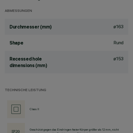
ABMESSUNGEN
ø163
Durchmesser (mm)
Rund
Shape
ø153
Recessed hole
dimensions (mm)
TECHNISCHE LEISTUNG
Class II
Geschützt gegen das Eindringen fester Körper größer als 12 mm, nicht