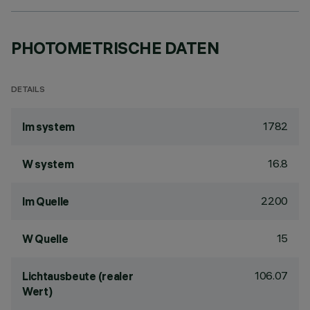
PHOTOMETRISCHE DATEN
DETAILS
1782
lm system
16.8
W system
2200
lm Quelle
15
W Quelle
106.07
Lichtausbeute (realer
Wert)