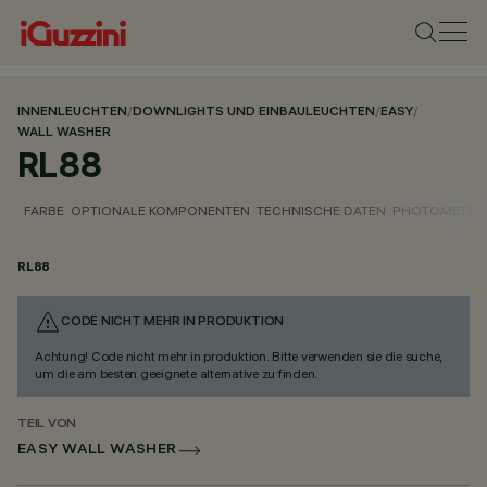
INNENLEUCHTEN
/
DOWNLIGHTS UND EINBAULEUCHTEN
/
EASY
/
WALL WASHER
RL88
FARBE
OPTIONALE KOMPONENTEN
TECHNISCHE DATEN
PHOTOMETRIS
RL88
CODE NICHT MEHR IN PRODUKTION
Achtung! Code nicht mehr in produktion. Bitte verwenden sie die suche,
um die am besten geeignete alternative zu finden.
TEIL VON
EASY WALL WASHER