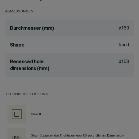
ABMESSUNGEN
ø163
Durchmesser (mm)
Rund
Shape
ø153
Recessed hole
dimensions (mm)
TECHNISCHE LEISTUNG
Class II
Geschützt gegen das Eindringen fester Körper größer als 12 mm, nicht