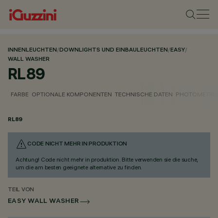
INNENLEUCHTEN
/
DOWNLIGHTS UND EINBAULEUCHTEN
/
EASY
/
WALL WASHER
RL89
FARBE
OPTIONALE KOMPONENTEN
TECHNISCHE DATEN
PHOTOMETRIS
RL89
CODE NICHT MEHR IN PRODUKTION
Achtung! Code nicht mehr in produktion. Bitte verwenden sie die suche,
um die am besten geeignete alternative zu finden.
TEIL VON
EASY WALL WASHER