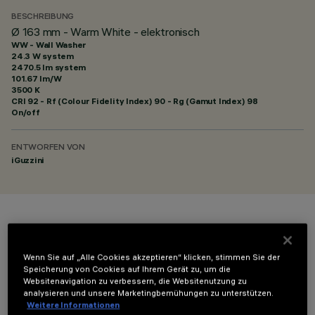
BESCHREIBUNG
Ø 163 mm - Warm White - elektronisch
WW - Wall Washer
24.3 W system
2470.5 lm system
101.67 lm/W
3500 K
CRI
92
- Rf (Colour Fidelity Index) 90 - Rg (Gamut Index) 98
On/off
ENTWORFEN VON
iGuzzini
FARBE
Wenn Sie auf „Alle Cookies akzeptieren“ klicken, stimmen Sie der
Speicherung von Cookies auf Ihrem Gerät zu, um die
Websitenavigation zu verbessern, die Websitenutzung zu
analysieren und unsere Marketingbemühungen zu unterstützen.
Weitere Informationen