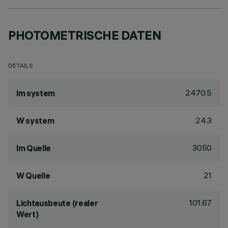
PHOTOMETRISCHE DATEN
DETAILS
2470.5
lm system
24.3
W system
3050
lm Quelle
21
W Quelle
101.67
Lichtausbeute (realer
Wert)