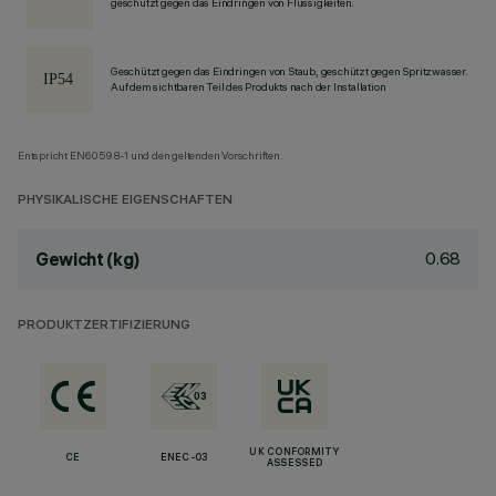
geschützt gegen das Eindringen von Flüssigkeiten.
Geschützt gegen das Eindringen von Staub, geschützt gegen Spritzwasser.
Auf dem sichtbaren Teil des Produkts nach der Installation
Entspricht EN60598-1 und den geltenden Vorschriften.
PHYSIKALISCHE EIGENSCHAFTEN
0.68
Gewicht (kg)
PRODUKTZERTIFIZIERUNG
UK CONFORMITY
CE
ENEC-03
ASSESSED