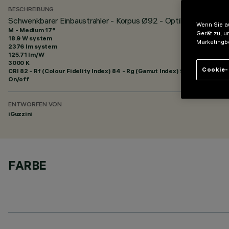
BESCHREIBUNG
Schwenkbarer Einbaustrahler - Korpus Ø92 - Optik Medium
Wenn Sie au
M - Medium 17°
Gerät zu, u
18.9 W system
Marketingb
2376 lm system
125.71 lm/W
3000 K
Cookie-
CRI
82
- Rf (Colour Fidelity Index) 84 - Rg (Gamut Index) 95
On/off
ENTWORFEN VON
iGuzzini
FARBE