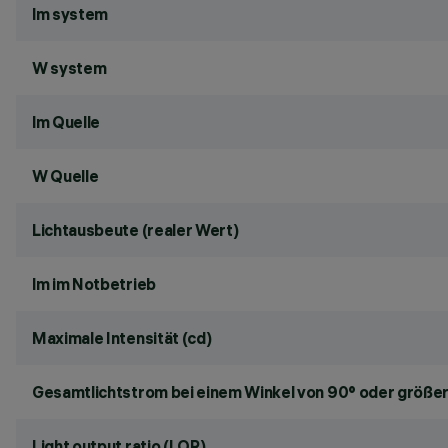
lm system
W system
lm Quelle
W Quelle
Lichtausbeute (realer Wert)
lm im Notbetrieb
Maximale Intensität (cd)
Gesamtlichtstrom bei einem Winkel von 90° oder größer
Light output ratio (LOR)