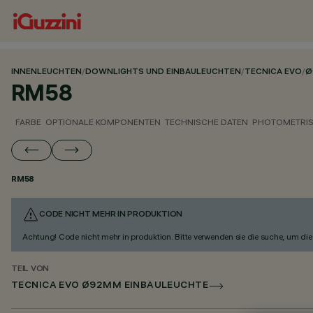
INNENLEUCHTEN
/
DOWNLIGHTS UND EINBAULEUCHTEN
/
TECNICA EVO
/
Ø
RM58
FARBE
OPTIONALE KOMPONENTEN
TECHNISCHE DATEN
PHOTOMETRIS
RM58
CODE NICHT MEHR IN PRODUKTION
Achtung! Code nicht mehr in produktion. Bitte verwenden sie die suche, um die 
TEIL VON
TECNICA EVO Ø92MM EINBAULEUCHTE