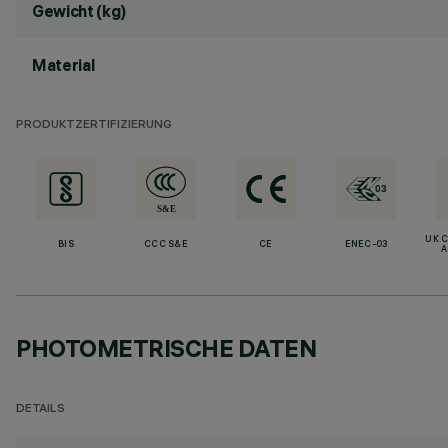
Gewicht (kg)
Material
PRODUKTZERTIFIZIERUNG
UK 
BIS
CCC S&E
CE
ENEC-03
A
PHOTOMETRISCHE DATEN
DETAILS