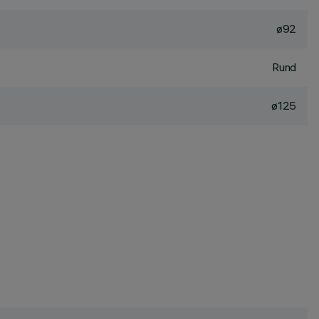
ø92
Rund
ø125