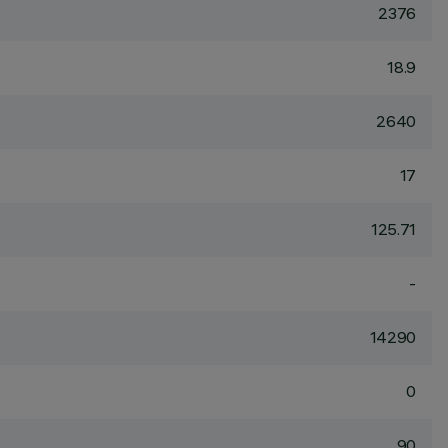
2376
18.9
2640
17
125.71
-
14290
0
90