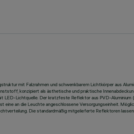
Tragstruktur mit Falzrahmen und schwenkbarem Lichtkörper aus Alu
tstoff, konzipiert als ästhetische und praktische Innenabdeckun
t LED-Lichtquelle. Der kratzfeste Reflektor aus PVD-Aluminium (
st eine an die Leuchte angeschlossene Versorgungseinheit. Möglich
Lichtverteilung. Die standardmäßig mitgelieferte Reflektoren lasse