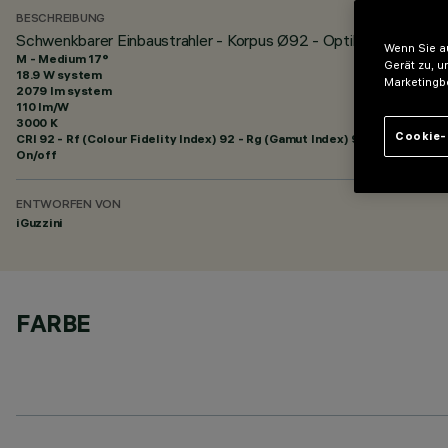
BESCHREIBUNG
Schwenkbarer Einbaustrahler - Korpus Ø92 - Optik Medium
Wenn Sie au
M - Medium 17°
Gerät zu, u
18.9 W system
Marketingb
2079 lm system
110 lm/W
3000 K
Cookie-
CRI
92
- Rf (Colour Fidelity Index) 92 - Rg (Gamut Index) 99
On/off
ENTWORFEN VON
iGuzzini
FARBE