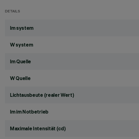
DETAILS
lm system
W system
lm Quelle
W Quelle
Lichtausbeute (realer Wert)
lm im Notbetrieb
Maximale Intensität (cd)