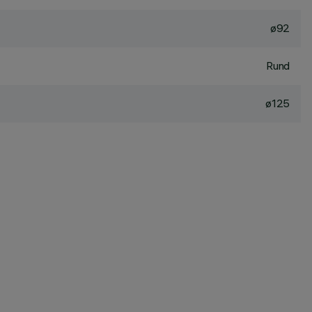
ø92
Rund
ø125