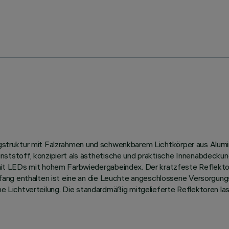
Tragstruktur mit Falzrahmen und schwenkbarem Lichtkörper aus Alu
tstoff, konzipiert als ästhetische und praktische Innenabdeckun
it LEDs mit hohem Farbwiedergabeindex. Der kratzfeste Reflektor
ng enthalten ist eine an die Leuchte angeschlossene Versorgungse
che Lichtverteilung. Die standardmäßig mitgelieferte Reflektoren l