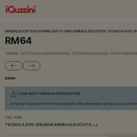
INNENLEUCHTEN
/
DOWNLIGHTS UND EINBAULEUCHTEN
/
TECNICA EVO
/
Ø
RM64
FARBE
OPTIONALE KOMPONENTEN
TECHNISCHE DATEN
PHOTOMETRIS
RM64
CODE NICHT MEHR IN PRODUKTION
Achtung! Code nicht mehr in produktion. Bitte verwenden sie die suche, um die 
TEIL VON
TECNICA EVO Ø92MM EINBAULEUCHTE