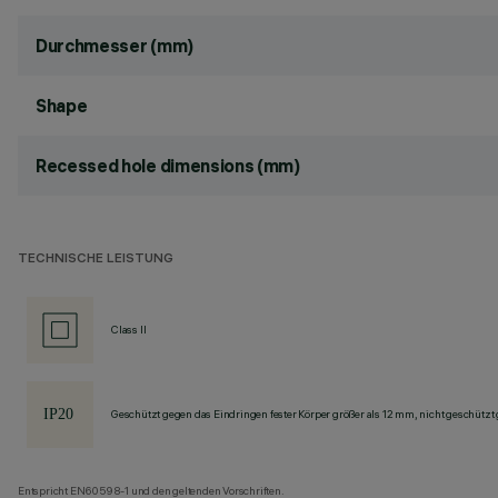
Durchmesser (mm)
Shape
Recessed hole dimensions (mm)
TECHNISCHE LEISTUNG
Class II
Geschützt gegen das Eindringen fester Körper größer als 12 mm, nicht geschützt
Entspricht EN60598-1 und den geltenden Vorschriften.