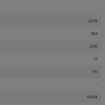
2079
18.9
2310
17
110
-
12504