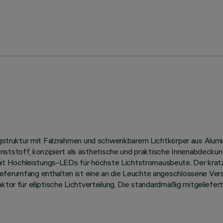
Tragstruktur mit Falzrahmen und schwenkbarem Lichtkörper aus Alu
tstoff, konzipiert als ästhetische und praktische Innenabdeckun
it Hochleistungs-LEDs für höchste Lichtstromausbeute. Der krat
eferumfang enthalten ist eine an die Leuchte angeschlossene Vers
ktor für elliptische Lichtverteilung. Die standardmäßig mitgeliefer