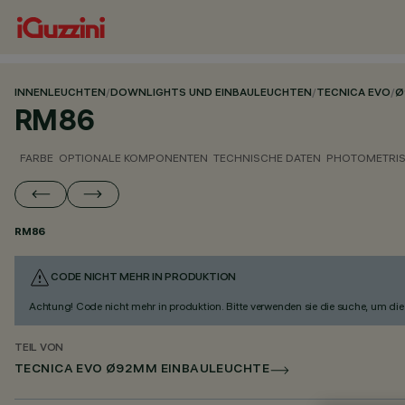
INNENLEUCHTEN
/
DOWNLIGHTS UND EINBAULEUCHTEN
/
TECNICA EVO
/
Ø
RM86
FARBE
OPTIONALE KOMPONENTEN
TECHNISCHE DATEN
PHOTOMETRIS
RM86
CODE NICHT MEHR IN PRODUKTION
Achtung! Code nicht mehr in produktion. Bitte verwenden sie die suche, um die 
TEIL VON
TECNICA EVO Ø92MM EINBAULEUCHTE