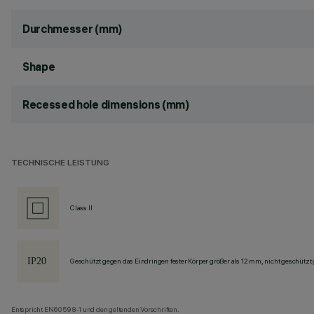
Durchmesser (mm)
Shape
Recessed hole dimensions (mm)
TECHNISCHE LEISTUNG
Class II
Geschützt gegen das Eindringen fester Körper größer als 12 mm, nicht geschützt
Entspricht EN60598-1 und den geltenden Vorschriften.