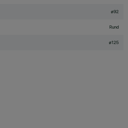
ø92
Rund
ø125