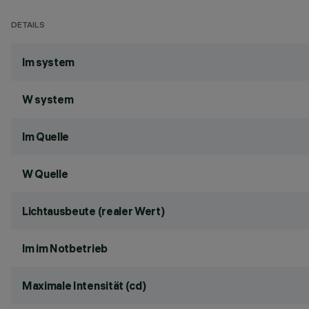
DETAILS
lm system
W system
lm Quelle
W Quelle
Lichtausbeute (realer Wert)
lm im Notbetrieb
Maximale Intensität (cd)