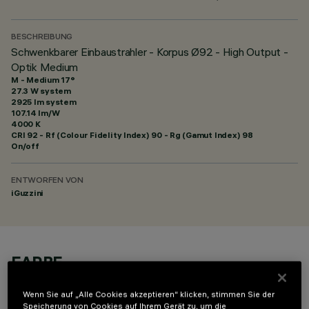
BESCHREIBUNG
Schwenkbarer Einbaustrahler - Korpus Ø92 - High Output -
Optik Medium
M - Medium 17°
27.3 W system
2925 lm system
107.14 lm/W
4000 K
CRI
92
- Rf (Colour Fidelity Index) 90 - Rg (Gamut Index) 98
On/off
ENTWORFEN VON
iGuzzini
FARBE
Wenn Sie auf „Alle Cookies akzeptieren“ klicken, stimmen Sie der
Speicherung von Cookies auf Ihrem Gerät zu, um die