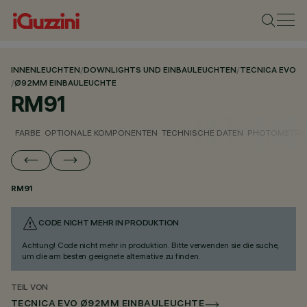
INNENLEUCHTEN
/
DOWNLIGHTS UND EINBAULEUCHTEN
/
TECNICA EVO
/
Ø92MM EINBAULEUCHTE
RM91
FARBE
OPTIONALE KOMPONENTEN
TECHNISCHE DATEN
PHOTOMETRIS
RM91
CODE NICHT MEHR IN PRODUKTION
Achtung! Code nicht mehr in produktion. Bitte verwenden sie die suche,
um die am besten geeignete alternative zu finden.
TEIL VON
TECNICA EVO Ø92MM EINBAULEUCHTE