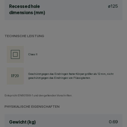
ø125
Recessed hole
dimensions (mm)
TECHNISCHE LEISTUNG
Class II
Geschützt gegen das Eindringen fester Körper größer als 12 mm, nicht
geschützt gegen das Eindringen von Flüssigkeiten.
Entspricht EN60598-1 und den geltenden Vorschriften.
PHYSIKALISCHE EIGENSCHAFTEN
0.69
Gewicht (kg)