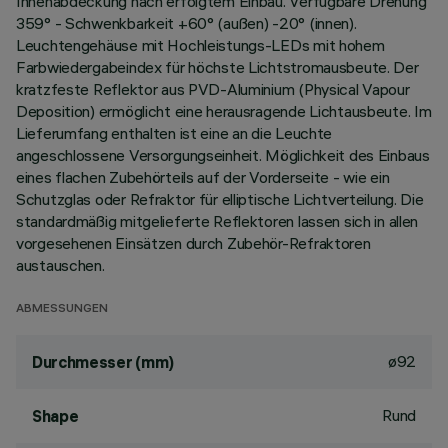
Innenabdeckung nach erfolgtem Einbau. Verfügbare Drehung
359° - Schwenkbarkeit +60° (außen) -20° (innen).
Leuchtengehäuse mit Hochleistungs-LEDs mit hohem
Farbwiedergabeindex für höchste Lichtstromausbeute. Der
kratzfeste Reflektor aus PVD-Aluminium (Physical Vapour
Deposition) ermöglicht eine herausragende Lichtausbeute. Im
Lieferumfang enthalten ist eine an die Leuchte
angeschlossene Versorgungseinheit. Möglichkeit des Einbaus
eines flachen Zubehörteils auf der Vorderseite - wie ein
Schutzglas oder Refraktor für elliptische Lichtverteilung. Die
standardmäßig mitgelieferte Reflektoren lassen sich in allen
vorgesehenen Einsätzen durch Zubehör-Refraktoren
austauschen.
ABMESSUNGEN
ø92
Durchmesser (mm)
Rund
Shape