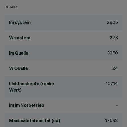
DETAILS
2925
lm system
27.3
W system
3250
lm Quelle
24
W Quelle
107.14
Lichtausbeute (realer
Wert)
-
lm im Notbetrieb
17592
Maximale Intensität (cd)