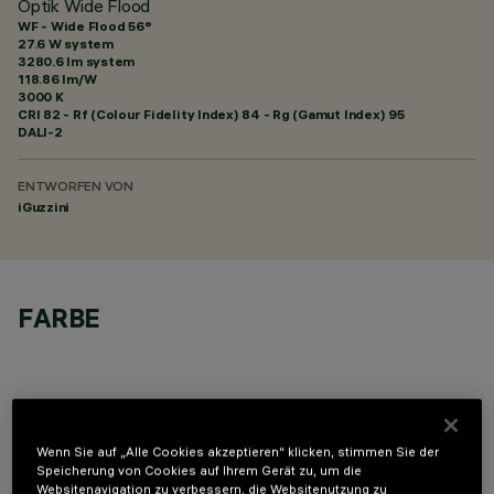
Optik Wide Flood
WF - Wide Flood 56°
27.6 W system
3280.6 lm system
118.86 lm/W
3000 K
CRI
82
- Rf (Colour Fidelity Index) 84 - Rg (Gamut Index) 95
DALI-2
ENTWORFEN VON
iGuzzini
FARBE
Wenn Sie auf „Alle Cookies akzeptieren“ klicken, stimmen Sie der
OPTIONALE KOMPONENTEN
Speicherung von Cookies auf Ihrem Gerät zu, um die
Websitenavigation zu verbessern, die Websitenutzung zu