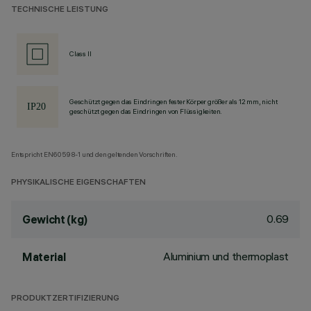
TECHNISCHE LEISTUNG
Class II
Geschützt gegen das Eindringen fester Körper größer als 12 mm, nicht
geschützt gegen das Eindringen von Flüssigkeiten.
Entspricht EN60598-1 und den geltenden Vorschriften.
PHYSIKALISCHE EIGENSCHAFTEN
0.69
Gewicht (kg)
Aluminium und thermoplast
Material
PRODUKTZERTIFIZIERUNG