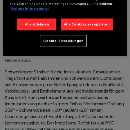
analysieren und unsere Marketingbemühungen zu unterstützen.
Weitere Informationen
Alle ablehnen
Alle Cookies akzeptieren
TECHNISCHE DATEN
Cookie-Einstellungen
LETZTES UPDATE: 06.08.2026
BESCHREIBUNG
Schwenkbarer Strahler für die Installation als Einbauleuchte.
Tragstruktur mit Falzrahmen und schwenkbarem Lichtkörper
aus Aluminiumdruckguss. Befestigungsfedern aus Stahldraht.
Verbindungs- und Drehelement aus hochwiderstandsfähigem
Kunststoff, konzipiert als ästhetische und praktische
Innenabdeckung nach erfolgtem Einbau. Verfügbare Drehung
359° - Schwenkbarkeit +60° (außen) -20° (innen).
Leuchtengehäuse mit Hochleistungs-LEDs für höchste
Lichtstromausbeute. Der kratzfeste Reflektor aus PVD-
Aluminium (Physical Vapour Deposition) ermöglicht eine