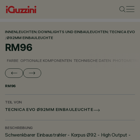
INNENLEUCHTEN
/
DOWNLIGHTS UND EINBAULEUCHTEN
/
TECNICA EVO
/
Ø92MM EINBAULEUCHTE
RM96
FARBE
OPTIONALE KOMPONENTEN
TECHNISCHE DATEN
PHOTOMETRIS
RM96
TEIL VON
TECNICA EVO Ø92MM EINBAULEUCHTE
BESCHREIBUNG
Schwenkbarer Einbaustrahler - Korpus Ø92 - High Output -