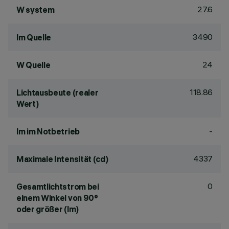
27.6
W system
3490
lm Quelle
24
W Quelle
118.86
Lichtausbeute (realer
Wert)
-
lm im Notbetrieb
4337
Maximale Intensität (cd)
0
Gesamtlichtstrom bei
einem Winkel von 90°
oder größer (lm)