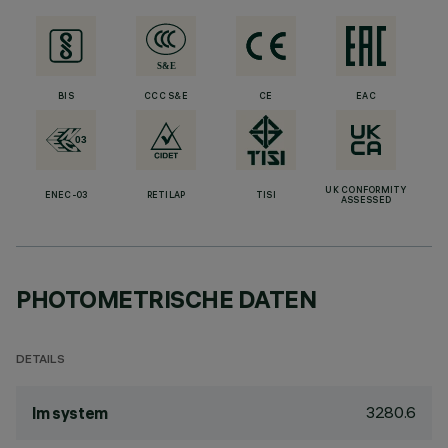
BIS
CCC S&E
CE
EAC
UK CONFORMITY
ENEC-03
RETILAP
TISI
ASSESSED
PHOTOMETRISCHE DATEN
DETAILS
3280.6
lm system