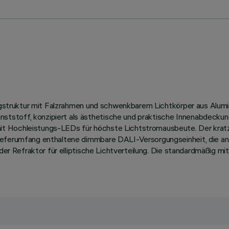
Tragstruktur mit Falzrahmen und schwenkbarem Lichtkörper aus Alu
tstoff, konzipiert als ästhetische und praktische Innenabdeckun
it Hochleistungs-LEDs für höchste Lichtstromausbeute. Der krat
ieferumfang enthaltene dimmbare DALI-Versorgungseinheit, die an 
der Refraktor für elliptische Lichtverteilung. Die standardmäßig mi