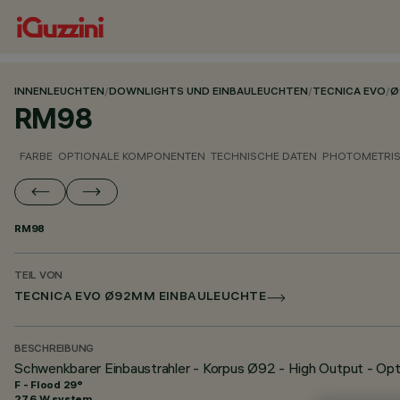
INNENLEUCHTEN
/
DOWNLIGHTS UND EINBAULEUCHTEN
/
TECNICA EVO
/
Ø
RM98
FARBE
OPTIONALE KOMPONENTEN
TECHNISCHE DATEN
PHOTOMETRIS
RM98
TEIL VON
TECNICA EVO Ø92MM EINBAULEUCHTE
BESCHREIBUNG
Schwenkbarer Einbaustrahler - Korpus Ø92 - High Output - Opt
F - Flood 29°
27.6 W system