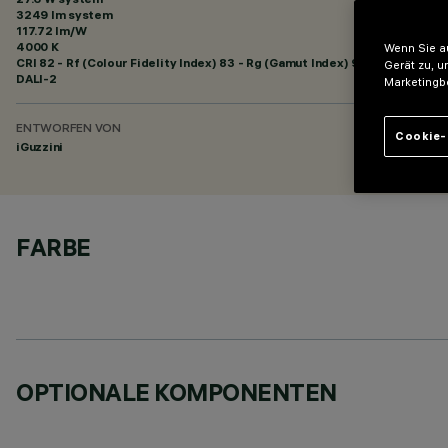
3249 lm system
117.72 lm/W
4000 K
Wenn Sie au
CRI
82
- Rf (Colour Fidelity Index) 83 - Rg (Gamut Index) 94
Gerät zu, u
DALI-2
Marketingb
ENTWORFEN VON
Cookie-
iGuzzini
FARBE
OPTIONALE KOMPONENTEN