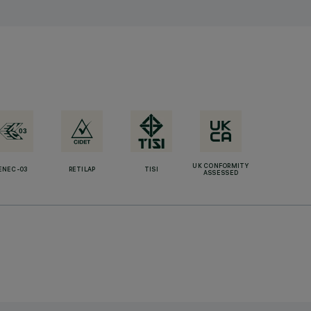
UK CONFORMITY
ENEC-03
RETILAP
TISI
ASSESSED