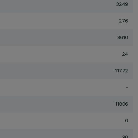
3249
27.6
3610
24
117.72
-
11806
0
90