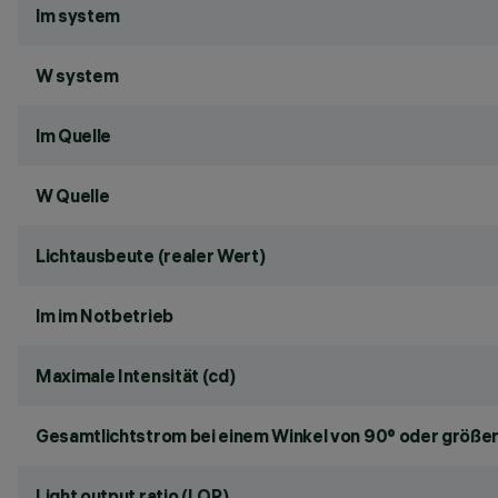
lm system
W system
lm Quelle
W Quelle
Lichtausbeute (realer Wert)
lm im Notbetrieb
Maximale Intensität (cd)
Gesamtlichtstrom bei einem Winkel von 90° oder größer
Light output ratio (LOR)