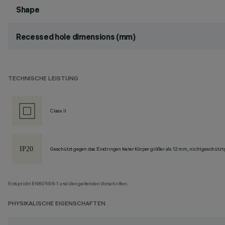
Shape
Recessed hole dimensions (mm)
TECHNISCHE LEISTUNG
Class II
Geschützt gegen das Eindringen fester Körper größer als 12 mm, nicht geschützt
Entspricht EN60598-1 und den geltenden Vorschriften.
PHYSIKALISCHE EIGENSCHAFTEN