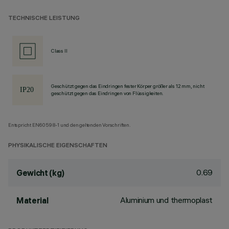
TECHNISCHE LEISTUNG
Class II
Geschützt gegen das Eindringen fester Körper größer als 12 mm, nicht
geschützt gegen das Eindringen von Flüssigkeiten.
Entspricht EN60598-1 und den geltenden Vorschriften.
PHYSIKALISCHE EIGENSCHAFTEN
0.69
Gewicht (kg)
Aluminium und thermoplast
Material