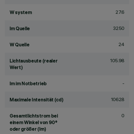
27.6
W system
3250
lm Quelle
24
W Quelle
105.98
Lichtausbeute (realer
Wert)
-
lm im Notbetrieb
10628
Maximale Intensität (cd)
0
Gesamtlichtstrom bei
einem Winkel von 90°
oder größer (lm)