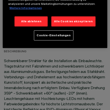
analysieren und unsere Marketingbemühungen zu unterstützen.
Weitere Informationen
Alle ablehnen
Alle Cookies akzeptieren
TECHNISCHE DATEN
Cookie-Einstellungen
LETZTES UPDATE: 05.08.2026
BESCHREIBUNG
Schwenkbarer Strahler für die Installation als Einbauleuchte.
Tragstruktur mit Falzrahmen und schwenkbarem Lichtkörper
aus Aluminiumdruckguss. Befestigungsfedern aus Stahldraht.
Verbindungs- und Drehelement aus hochwiderstandsfähigem
Kunststoff, konzipiert als ästhetische und praktische
Innenabdeckung nach erfolgtem Einbau. Verfügbare Drehung
359° - Schwenkbarkeit +60° (außen) -20° (innen).
Leuchtengehäuse mit Hochleistungs-LEDs mit hohem
Farbwiedergabeindex für höchste Lichtstromausbeute. Der
kratzfeste Reflektor aus PVD-Aluminium (Physical Vapour