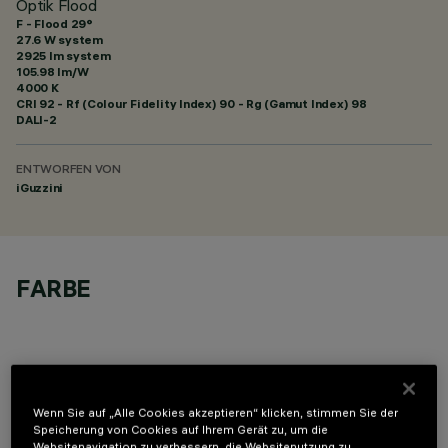
Optik Flood
F - Flood 29°
27.6 W system
2925 lm system
105.98 lm/W
4000 K
CRI
92
- Rf (Colour Fidelity Index) 90 - Rg (Gamut Index) 98
DALI-2
ENTWORFEN VON
iGuzzini
FARBE
Wenn Sie auf „Alle Cookies akzeptieren“ klicken, stimmen Sie der
OPTIONALE KOMPONENTEN
Speicherung von Cookies auf Ihrem Gerät zu, um die
Websitenavigation zu verbessern, die Websitenutzung zu