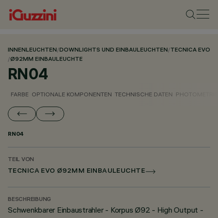
INNENLEUCHTEN
/
DOWNLIGHTS UND EINBAULEUCHTEN
/
TECNICA EVO
/
Ø92MM EINBAULEUCHTE
RN04
FARBE
OPTIONALE KOMPONENTEN
TECHNISCHE DATEN
PHOTOMETRIS
RN04
TEIL VON
TECNICA EVO Ø92MM EINBAULEUCHTE
BESCHREIBUNG
Schwenkbarer Einbaustrahler - Korpus Ø92 - High Output -