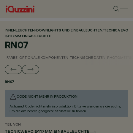
INNENLEUCHTEN
/
DOWNLIGHTS UND EINBAULEUCHTEN
/
TECNICA EVO
/
Ø117MM EINBAULEUCHTE
RN07
FARBE
OPTIONALE KOMPONENTEN
TECHNISCHE DATEN
PHOTOMETRIS
RN07
CODE NICHT MEHR IN PRODUKTION
Achtung! Code nicht mehr in produktion. Bitte verwenden sie die suche,
um die am besten geeignete alternative zu finden.
TEIL VON
TECNICA EVO Ø117MM EINBAULEUCHTE