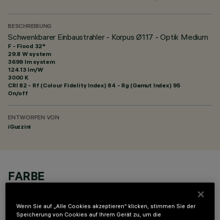
BESCHREIBUNG
Schwenkbarer Einbaustrahler - Korpus Ø117 - Optik Medium
F - Flood 32°
29.8 W system
3699 lm system
124.13 lm/W
3000 K
CRI
82
- Rf (Colour Fidelity Index) 84 - Rg (Gamut Index) 95
On/off
ENTWORFEN VON
iGuzzini
FARBE
Wenn Sie auf „Alle Cookies akzeptieren“ klicken, stimmen Sie der
Speicherung von Cookies auf Ihrem Gerät zu, um die