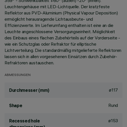
359° - Schwenkbarkeit +60° (außen) -20° (innen).
Leuchtengehäuse mit LED-Lichtquelle. Der kratzfeste
Reflektor aus PVD-Aluminium (Physical Vapour Deposition)
ermöglicht herausragende Lichtausbeute- und
Effizienzwerte. Im Lieferumfang enthalten ist eine an die
Leuchte angeschlossene Versorgungseinheit. Möglichkeit
des Einbaus eines flachen Zubehörteils auf der Vorderseite -
wie ein Schutzglas oder Refraktor für elliptische
Lichtverteilung. Die standardmäßig mitgelieferte Reflektoren
lassen sich in allen vorgesehenen Einsätzen durch Zubehör-
Refraktoren austauschen.
ABMESSUNGEN
ø117
Durchmesser (mm)
Rund
Shape
ø153
Recessed hole