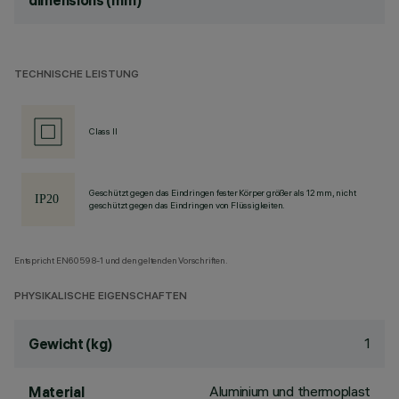
dimensions (mm)
TECHNISCHE LEISTUNG
Class II
Geschützt gegen das Eindringen fester Körper größer als 12 mm, nicht
geschützt gegen das Eindringen von Flüssigkeiten.
Entspricht EN60598-1 und den geltenden Vorschriften.
PHYSIKALISCHE EIGENSCHAFTEN
1
Gewicht (kg)
Aluminium und thermoplast
Material