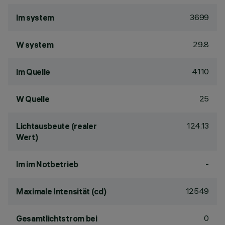
3699
lm system
29.8
W system
4110
lm Quelle
25
W Quelle
124.13
Lichtausbeute (realer
Wert)
-
lm im Notbetrieb
12549
Maximale Intensität (cd)
0
Gesamtlichtstrom bei