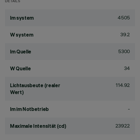
DETAILS
4505
lm system
39.2
W system
5300
lm Quelle
34
W Quelle
114.92
Lichtausbeute (realer
Wert)
-
lm im Notbetrieb
23922
Maximale Intensität (cd)