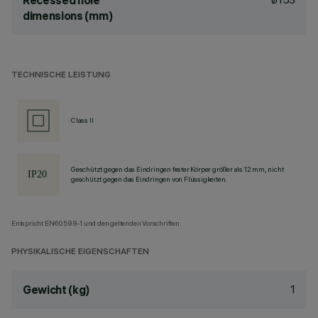
Recessed hole
dimensions (mm)
TECHNISCHE LEISTUNG
Class II
Geschützt gegen das Eindringen fester Körper größer als 12 mm, nicht
geschützt gegen das Eindringen von Flüssigkeiten.
Entspricht EN60598-1 und den geltenden Vorschriften.
PHYSIKALISCHE EIGENSCHAFTEN
1
Gewicht (kg)