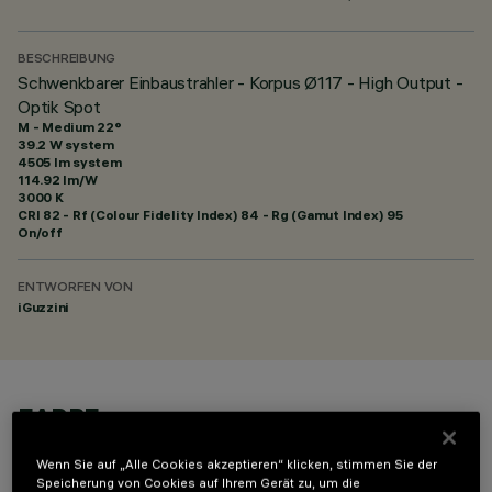
BESCHREIBUNG
Schwenkbarer Einbaustrahler - Korpus Ø117 - High Output -
Optik Spot
M - Medium 22°
39.2 W system
4505 lm system
114.92 lm/W
3000 K
CRI
82
- Rf (Colour Fidelity Index) 84 - Rg (Gamut Index) 95
On/off
ENTWORFEN VON
iGuzzini
FARBE
Wenn Sie auf „Alle Cookies akzeptieren“ klicken, stimmen Sie der
Speicherung von Cookies auf Ihrem Gerät zu, um die