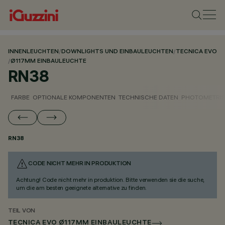
INNENLEUCHTEN
/
DOWNLIGHTS UND EINBAULEUCHTEN
/
TECNICA EVO
/
Ø117MM EINBAULEUCHTE
RN38
FARBE
OPTIONALE KOMPONENTEN
TECHNISCHE DATEN
PHOTOMETRIS
RN38
CODE NICHT MEHR IN PRODUKTION
Achtung! Code nicht mehr in produktion. Bitte verwenden sie die suche,
um die am besten geeignete alternative zu finden.
TEIL VON
TECNICA EVO Ø117MM EINBAULEUCHTE