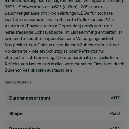
Innenabdeckung nach erfolgtem Einbau. Verfügbare Drehung
359° - Schwenkbarkeit +60° (außen) -20° (innen).
Leuchtengehäuse mit Hochleistungs-LEDs für höchste
Lichtstromausbeute. Der kratzfeste Reflektor aus PVD-
Aluminium (Physical Vapour Deposition) ermöglicht eine
herausragende Lichtausbeute. Im Lieferumfang enthalten ist
eine an die Leuchte angeschlossene Versorgungseinheit.
Möglichkeit des Einbaus eines flachen Zubehörteils auf der
Vorderseite - wie ein Schutzglas oder Refraktor für
elliptische Lichtverteilung. Die standardmäßig mitgelieferte
Reflektoren lassen sich in allen vorgesehenen Einsätzen durch
Zubehör-Refraktoren austauschen.
ABMESSUNGEN
ø117
Durchmesser (mm)
Rund
Shape
ø153