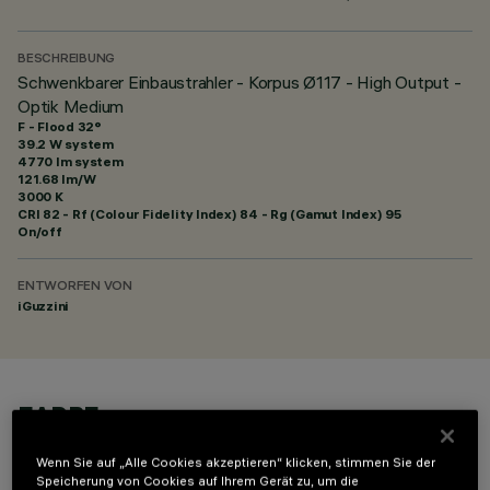
BESCHREIBUNG
Schwenkbarer Einbaustrahler - Korpus Ø117 - High Output -
Optik Medium
F - Flood 32°
39.2 W system
4770 lm system
121.68 lm/W
3000 K
CRI
82
- Rf (Colour Fidelity Index) 84 - Rg (Gamut Index) 95
On/off
ENTWORFEN VON
iGuzzini
FARBE
Wenn Sie auf „Alle Cookies akzeptieren“ klicken, stimmen Sie der
Speicherung von Cookies auf Ihrem Gerät zu, um die