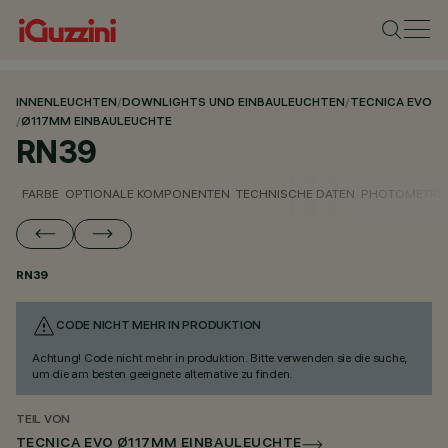
INNENLEUCHTEN
/
DOWNLIGHTS UND EINBAULEUCHTEN
/
TECNICA EVO
/
Ø117MM EINBAULEUCHTE
RN39
FARBE
OPTIONALE KOMPONENTEN
TECHNISCHE DATEN
PHOTOMETRIS
RN39
CODE NICHT MEHR IN PRODUKTION
Achtung! Code nicht mehr in produktion. Bitte verwenden sie die suche,
um die am besten geeignete alternative zu finden.
TEIL VON
TECNICA EVO Ø117MM EINBAULEUCHTE