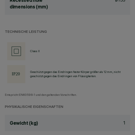
Recessed hole
dimensions (mm)
TECHNISCHE LEISTUNG
Class II
Geschützt gegen das Eindringen fester Körper größer als 12 mm, nicht
geschützt gegen das Eindringen von Flüssigkeiten.
Entspricht EN60598-1 und den geltenden Vorschriften.
PHYSIKALISCHE EIGENSCHAFTEN
1
Gewicht (kg)