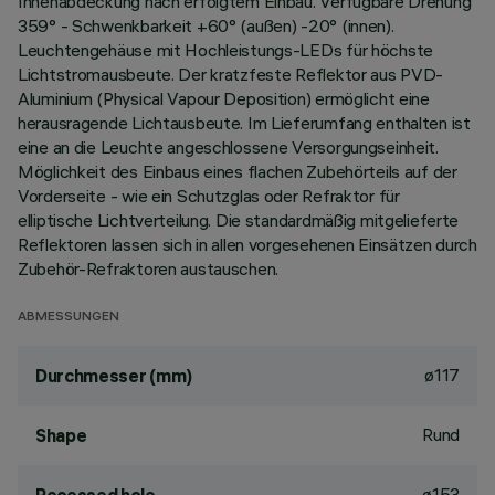
Innenabdeckung nach erfolgtem Einbau. Verfügbare Drehung
359° - Schwenkbarkeit +60° (außen) -20° (innen).
Leuchtengehäuse mit Hochleistungs-LEDs für höchste
Lichtstromausbeute. Der kratzfeste Reflektor aus PVD-
Aluminium (Physical Vapour Deposition) ermöglicht eine
herausragende Lichtausbeute. Im Lieferumfang enthalten ist
eine an die Leuchte angeschlossene Versorgungseinheit.
Möglichkeit des Einbaus eines flachen Zubehörteils auf der
Vorderseite - wie ein Schutzglas oder Refraktor für
elliptische Lichtverteilung. Die standardmäßig mitgelieferte
Reflektoren lassen sich in allen vorgesehenen Einsätzen durch
Zubehör-Refraktoren austauschen.
ABMESSUNGEN
ø117
Durchmesser (mm)
Rund
Shape
ø153