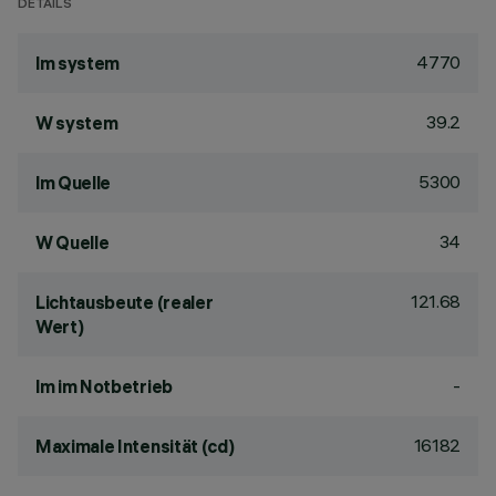
DETAILS
4770
lm system
39.2
W system
5300
lm Quelle
34
W Quelle
121.68
Lichtausbeute (realer
Wert)
-
lm im Notbetrieb
16182
Maximale Intensität (cd)