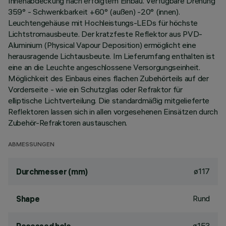
Innenabdeckung nach erfolgtem Einbau. Verfügbare Drehung
359° - Schwenkbarkeit +60° (außen) -20° (innen).
Leuchtengehäuse mit Hochleistungs-LEDs für höchste
Lichtstromausbeute. Der kratzfeste Reflektor aus PVD-
Aluminium (Physical Vapour Deposition) ermöglicht eine
herausragende Lichtausbeute. Im Lieferumfang enthalten ist
eine an die Leuchte angeschlossene Versorgungseinheit.
Möglichkeit des Einbaus eines flachen Zubehörteils auf der
Vorderseite - wie ein Schutzglas oder Refraktor für
elliptische Lichtverteilung. Die standardmäßig mitgelieferte
Reflektoren lassen sich in allen vorgesehenen Einsätzen durch
Zubehör-Refraktoren austauschen.
ABMESSUNGEN
ø117
Durchmesser (mm)
Rund
Shape
ø153