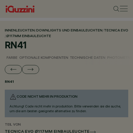
INNENLEUCHTEN
/
DOWNLIGHTS UND EINBAULEUCHTEN
/
TECNICA EVO
/
Ø117MM EINBAULEUCHTE
RN41
FARBE
OPTIONALE KOMPONENTEN
TECHNISCHE DATEN
PHOTOMETRIS
RN41
CODE NICHT MEHR IN PRODUKTION
Achtung! Code nicht mehr in produktion. Bitte verwenden sie die suche,
um die am besten geeignete alternative zu finden.
TEIL VON
TECNICA EVO Ø117MM EINBAULEUCHTE