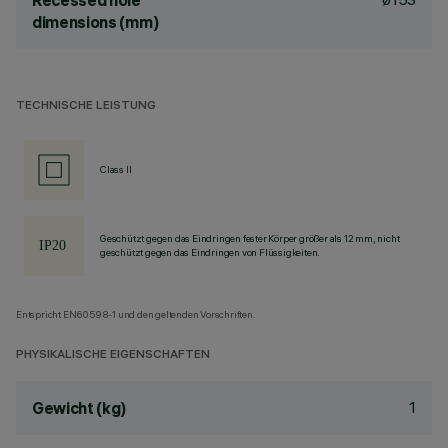
Recessed hole
dimensions (mm)
TECHNISCHE LEISTUNG
Class II
Geschützt gegen das Eindringen fester Körper größer als 12 mm, nicht
geschützt gegen das Eindringen von Flüssigkeiten.
Entspricht EN60598-1 und den geltenden Vorschriften.
PHYSIKALISCHE EIGENSCHAFTEN
1
Gewicht (kg)