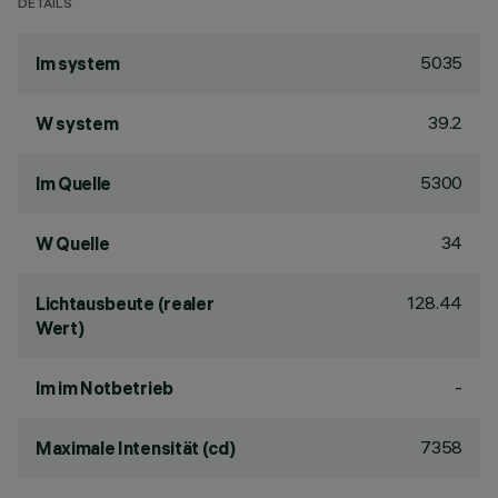
DETAILS
5035
lm system
39.2
W system
5300
lm Quelle
34
W Quelle
128.44
Lichtausbeute (realer
Wert)
-
lm im Notbetrieb
7358
Maximale Intensität (cd)