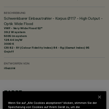
BESCHREIBUNG
Schwenkbarer Einbaustrahler - Korpus Ø117 - High Output -
Optik Wide Flood
VWF - Very Wide Flood 52°
39.2 W system
5035 lm system
128.44 lm/W
3000 K
CRI
82
- Rf (Colour Fidelity Index) 84 - Rg (Gamut Index) 95
On/off
ENTWORFEN VON
iGuzzini
FARBE
Wenn Sie auf „Alle Cookies akzeptieren“ klicken, stimmen Sie der
Speicherung von Cookies auf Ihrem Gerät zu, um die