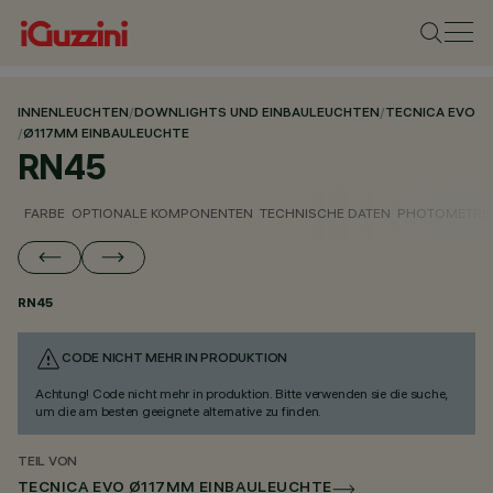
INNENLEUCHTEN
/
DOWNLIGHTS UND EINBAULEUCHTEN
/
TECNICA EVO
/
Ø117MM EINBAULEUCHTE
RN45
FARBE
OPTIONALE KOMPONENTEN
TECHNISCHE DATEN
PHOTOMETRIS
RN45
CODE NICHT MEHR IN PRODUKTION
Achtung! Code nicht mehr in produktion. Bitte verwenden sie die suche,
um die am besten geeignete alternative zu finden.
TEIL VON
TECNICA EVO Ø117MM EINBAULEUCHTE