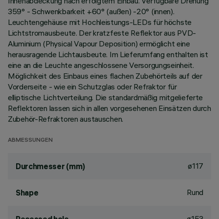
Innenabdeckung nach erfolgtem Einbau. Verfügbare Drehung
359° - Schwenkbarkeit +60° (außen) -20° (innen).
Leuchtengehäuse mit Hochleistungs-LEDs für höchste
Lichtstromausbeute. Der kratzfeste Reflektor aus PVD-
Aluminium (Physical Vapour Deposition) ermöglicht eine
herausragende Lichtausbeute. Im Lieferumfang enthalten ist
eine an die Leuchte angeschlossene Versorgungseinheit.
Möglichkeit des Einbaus eines flachen Zubehörteils auf der
Vorderseite - wie ein Schutzglas oder Refraktor für
elliptische Lichtverteilung. Die standardmäßig mitgelieferte
Reflektoren lassen sich in allen vorgesehenen Einsätzen durch
Zubehör-Refraktoren austauschen.
ABMESSUNGEN
ø117
Durchmesser (mm)
Rund
Shape
ø153