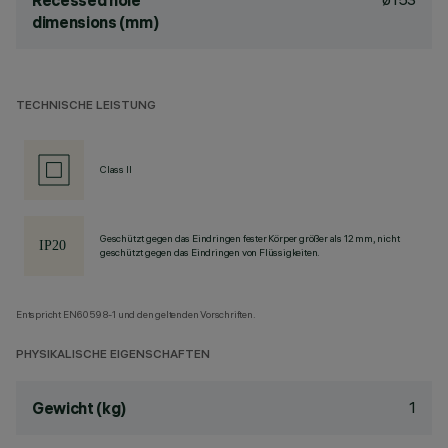
Recessed hole
dimensions (mm)
TECHNISCHE LEISTUNG
Class II
Geschützt gegen das Eindringen fester Körper größer als 12 mm, nicht
geschützt gegen das Eindringen von Flüssigkeiten.
Entspricht EN60598-1 und den geltenden Vorschriften.
PHYSIKALISCHE EIGENSCHAFTEN
1
Gewicht (kg)