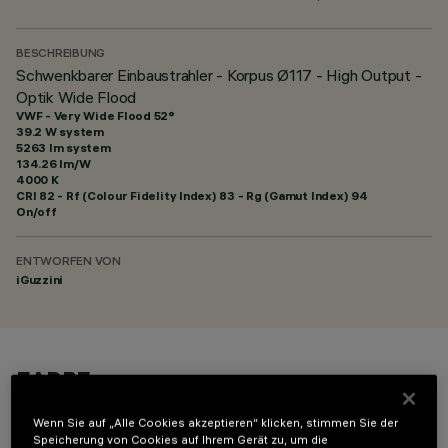
BESCHREIBUNG
Schwenkbarer Einbaustrahler - Korpus Ø117 - High Output -
Optik Wide Flood
VWF - Very Wide Flood 52°
39.2 W system
5263 lm system
134.26 lm/W
4000 K
CRI
82
- Rf (Colour Fidelity Index) 83 - Rg (Gamut Index) 94
On/off
ENTWORFEN VON
iGuzzini
FARBE
Wenn Sie auf „Alle Cookies akzeptieren“ klicken, stimmen Sie der
Speicherung von Cookies auf Ihrem Gerät zu, um die