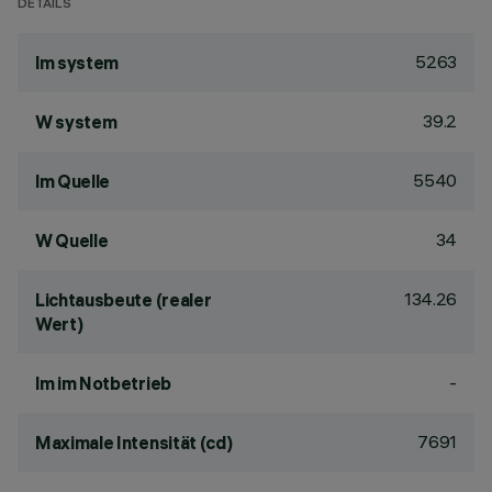
DETAILS
5263
lm system
39.2
W system
5540
lm Quelle
34
W Quelle
134.26
Lichtausbeute (realer
Wert)
-
lm im Notbetrieb
7691
Maximale Intensität (cd)