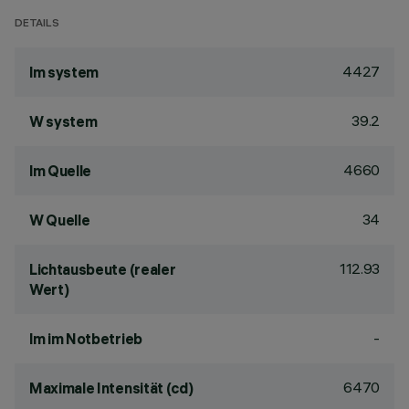
DETAILS
4427
lm system
39.2
W system
4660
lm Quelle
34
W Quelle
112.93
Lichtausbeute (realer
Wert)
-
lm im Notbetrieb
6470
Maximale Intensität (cd)