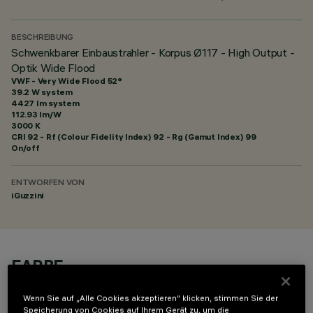
BESCHREIBUNG
Schwenkbarer Einbaustrahler - Korpus Ø117 - High Output -
Optik Wide Flood
VWF - Very Wide Flood 52°
39.2 W system
4427 lm system
112.93 lm/W
3000 K
CRI
92
- Rf (Colour Fidelity Index) 92 - Rg (Gamut Index) 99
On/off
ENTWORFEN VON
iGuzzini
FARBE
Wenn Sie auf „Alle Cookies akzeptieren“ klicken, stimmen Sie der
Speicherung von Cookies auf Ihrem Gerät zu, um die