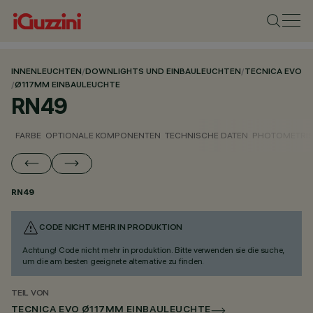
INNENLEUCHTEN
/
DOWNLIGHTS UND EINBAULEUCHTEN
/
TECNICA EVO
/
Ø117MM EINBAULEUCHTE
RN49
FARBE
OPTIONALE KOMPONENTEN
TECHNISCHE DATEN
PHOTOMETRIS
RN49
CODE NICHT MEHR IN PRODUKTION
Achtung! Code nicht mehr in produktion. Bitte verwenden sie die suche,
um die am besten geeignete alternative zu finden.
TEIL VON
TECNICA EVO Ø117MM EINBAULEUCHTE