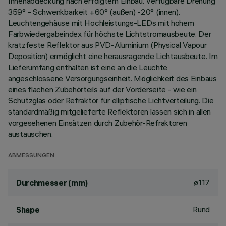
Innenabdeckung nach erfolgtem Einbau. Verfügbare Drehung
359° - Schwenkbarkeit +60° (außen) -20° (innen).
Leuchtengehäuse mit Hochleistungs-LEDs mit hohem
Farbwiedergabeindex für höchste Lichtstromausbeute. Der
kratzfeste Reflektor aus PVD-Aluminium (Physical Vapour
Deposition) ermöglicht eine herausragende Lichtausbeute. Im
Lieferumfang enthalten ist eine an die Leuchte
angeschlossene Versorgungseinheit. Möglichkeit des Einbaus
eines flachen Zubehörteils auf der Vorderseite - wie ein
Schutzglas oder Refraktor für elliptische Lichtverteilung. Die
standardmäßig mitgelieferte Reflektoren lassen sich in allen
vorgesehenen Einsätzen durch Zubehör-Refraktoren
austauschen.
ABMESSUNGEN
ø117
Durchmesser (mm)
Rund
Shape