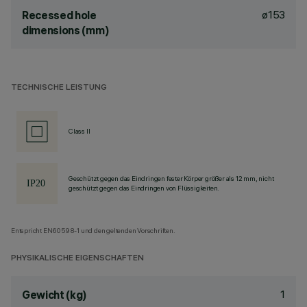
ø153
Recessed hole
dimensions (mm)
TECHNISCHE LEISTUNG
Class II
Geschützt gegen das Eindringen fester Körper größer als 12 mm, nicht
geschützt gegen das Eindringen von Flüssigkeiten.
Entspricht EN60598-1 und den geltenden Vorschriften.
PHYSIKALISCHE EIGENSCHAFTEN
1
Gewicht (kg)