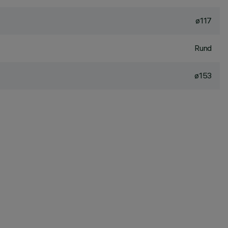
ø117
Rund
ø153