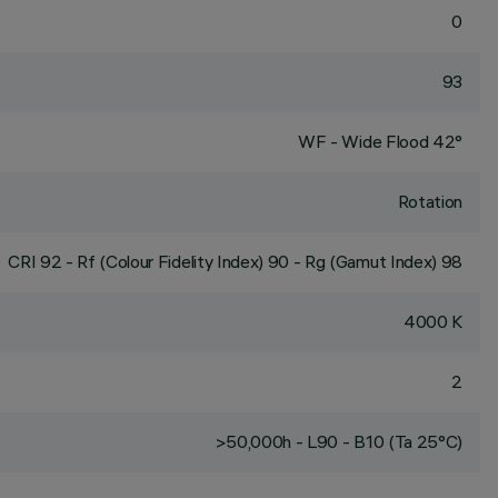
0
93
WF - Wide Flood 42°
Rotation
CRI
92
- Rf (Colour Fidelity Index) 90 - Rg (Gamut Index) 98
4000 K
2
>50,000h - L90 - B10 (Ta 25°C)