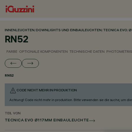
INNENLEUCHTEN
/
DOWNLIGHTS UND EINBAULEUCHTEN
/
TECNICA EVO
/
Ø
RN52
FARBE
OPTIONALE KOMPONENTEN
TECHNISCHE DATEN
PHOTOMETRIS
RN52
CODE NICHT MEHR IN PRODUKTION
Achtung! Code nicht mehr in produktion. Bitte verwenden sie die suche, um die 
TEIL VON
TECNICA EVO Ø117MM EINBAULEUCHTE