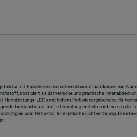
Tragstruktur mit Falzrahmen und schwenkbarem Lichtkörper aus Alu
tstoff, konzipiert als ästhetische und praktische Innenabdeckun
it Hochleistungs-LEDs mit hohem Farbwiedergabeindex für höchs
ragende Lichtausbeute. Im Lieferumfang enthalten ist eine an die 
Schutzglas oder Refraktor für elliptische Lichtverteilung. Die stan
en.