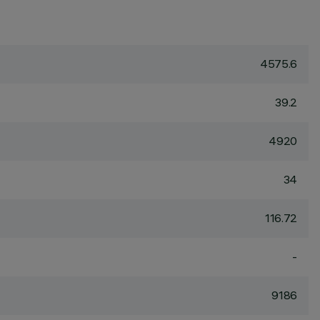
4575.6
39.2
4920
34
116.72
-
9186