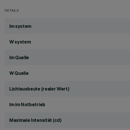
DETAILS
lm system
W system
lm Quelle
W Quelle
Lichtausbeute (realer Wert)
lm im Notbetrieb
Maximale Intensität (cd)