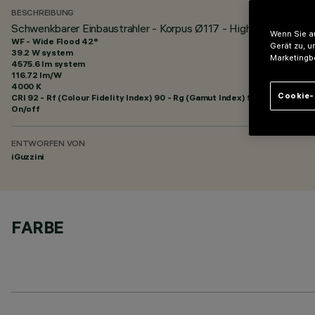
BESCHREIBUNG
Schwenkbarer Einbaustrahler - Korpus Ø117 - High Output - Op
Wenn Sie au
WF - Wide Flood 42°
Gerät zu, u
39.2 W system
Marketingb
4575.6 lm system
116.72 lm/W
4000 K
Cookie-
CRI
92
- Rf (Colour Fidelity Index) 90 - Rg (Gamut Index) 98
On/off
ENTWORFEN VON
iGuzzini
FARBE