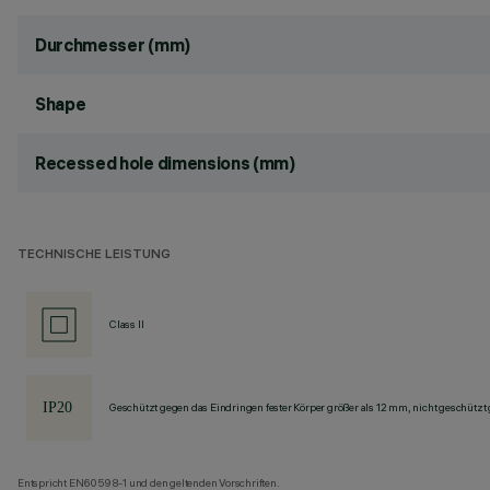
Durchmesser (mm)
Shape
Recessed hole dimensions (mm)
TECHNISCHE LEISTUNG
Class II
Geschützt gegen das Eindringen fester Körper größer als 12 mm, nicht geschützt
Entspricht EN60598-1 und den geltenden Vorschriften.