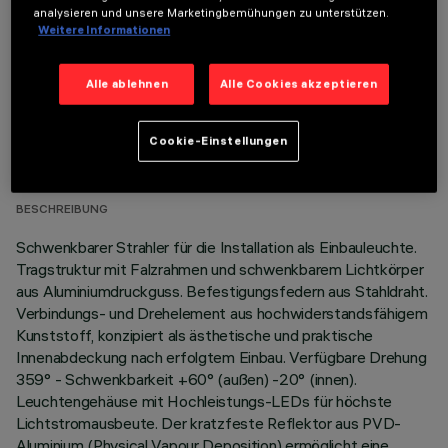
analysieren und unsere Marketingbemühungen zu unterstützen.
Weitere Informationen
Alle ablehnen
Alle Cookies akzeptieren
TECHNISCHE DATEN
Cookie-Einstellungen
LETZTES UPDATE: 06.08.2026
BESCHREIBUNG
Schwenkbarer Strahler für die Installation als Einbauleuchte.
Tragstruktur mit Falzrahmen und schwenkbarem Lichtkörper
aus Aluminiumdruckguss. Befestigungsfedern aus Stahldraht.
Verbindungs- und Drehelement aus hochwiderstandsfähigem
Kunststoff, konzipiert als ästhetische und praktische
Innenabdeckung nach erfolgtem Einbau. Verfügbare Drehung
359° - Schwenkbarkeit +60° (außen) -20° (innen).
Leuchtengehäuse mit Hochleistungs-LEDs für höchste
Lichtstromausbeute. Der kratzfeste Reflektor aus PVD-
Aluminium (Physical Vapour Deposition) ermöglicht eine