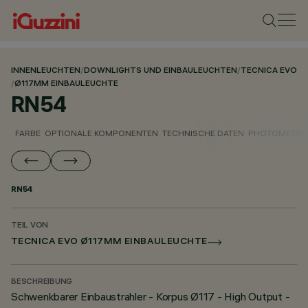
INNENLEUCHTEN
/
DOWNLIGHTS UND EINBAULEUCHTEN
/
TECNICA EVO
/
Ø117MM EINBAULEUCHTE
RN54
FARBE
OPTIONALE KOMPONENTEN
TECHNISCHE DATEN
PHOTOMETRIS
RN54
TEIL VON
TECNICA EVO Ø117MM EINBAULEUCHTE
BESCHREIBUNG
Schwenkbarer Einbaustrahler - Korpus Ø117 - High Output -