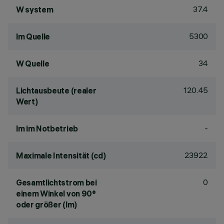
37.4
W system
5300
lm Quelle
34
W Quelle
120.45
Lichtausbeute (realer
Wert)
-
lm im Notbetrieb
23922
Maximale Intensität (cd)
0
Gesamtlichtstrom bei
einem Winkel von 90°
oder größer (lm)