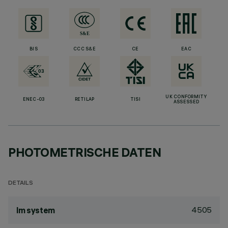
BIS
CCC S&E
CE
EAC
UK CONFORMITY
ENEC-03
RETILAP
TISI
ASSESSED
PHOTOMETRISCHE DATEN
DETAILS
4505
lm system