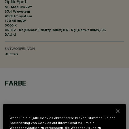
Optik Spot
M - Medium 22°
37.4 W system
4505 lm system
120.45 lm/W
3000 K
CRI
82
- Rf (Colour Fidelity Index) 84 - Rg (Gamut Index) 95
DALI-2
ENTWORFEN VON
iGuzzini
FARBE
Wenn Sie auf „Alle Cookies akzeptieren“ klicken, stimmen Sie der
OPTIONALE KOMPONENTEN
Speicherung von Cookies auf Ihrem Gerät zu, um die
Websitenavigation zu verbessern, die Websitenutzung zu