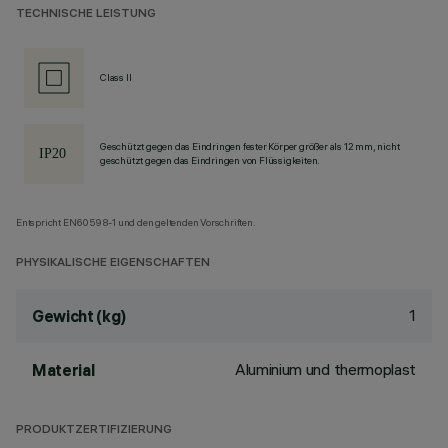
TECHNISCHE LEISTUNG
Class II
Geschützt gegen das Eindringen fester Körper größer als 12 mm, nicht
geschützt gegen das Eindringen von Flüssigkeiten.
Entspricht EN60598-1 und den geltenden Vorschriften.
PHYSIKALISCHE EIGENSCHAFTEN
1
Gewicht (kg)
Aluminium und thermoplast
Material
PRODUKTZERTIFIZIERUNG