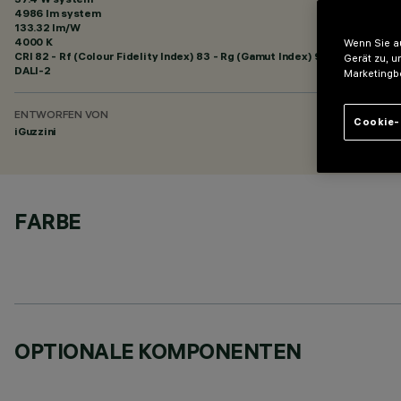
4986 lm system
133.32 lm/W
4000 K
Wenn Sie au
CRI
82
- Rf (Colour Fidelity Index) 83 - Rg (Gamut Index) 94
Gerät zu, u
DALI-2
Marketingb
ENTWORFEN VON
Cookie-
iGuzzini
FARBE
OPTIONALE KOMPONENTEN