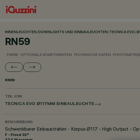
INNENLEUCHTEN
/
DOWNLIGHTS UND EINBAULEUCHTEN
/
TECNICA EVO
/
Ø
RN59
FARBE
OPTIONALE KOMPONENTEN
TECHNISCHE DATEN
PHOTOMETRIS
RN59
TEIL VON
TECNICA EVO Ø117MM EINBAULEUCHTE
BESCHREIBUNG
Schwenkbarer Einbaustrahler - Korpus Ø117 - High Output - O
F - Flood 32°
37.4 W system