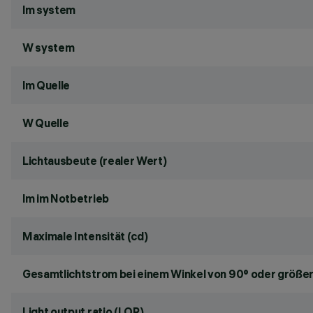
lm system
W system
lm Quelle
W Quelle
Lichtausbeute (realer Wert)
lm im Notbetrieb
Maximale Intensität (cd)
Gesamtlichtstrom bei einem Winkel von 90° oder größer
Light output ratio (LOR)