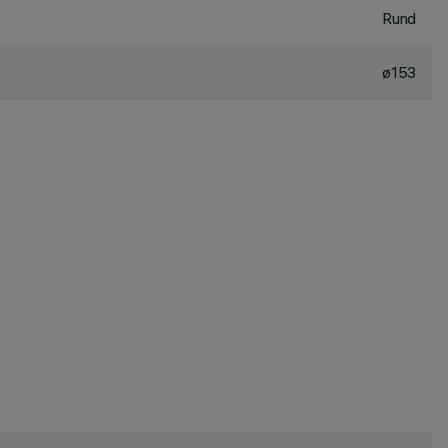
Rund
ø153