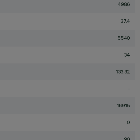
4986
37.4
5540
34
133.32
-
16915
0
90