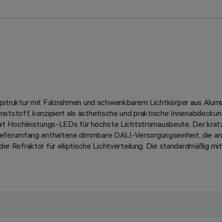
Tragstruktur mit Falzrahmen und schwenkbarem Lichtkörper aus Alu
tstoff, konzipiert als ästhetische und praktische Innenabdeckun
it Hochleistungs-LEDs für höchste Lichtstromausbeute. Der krat
ieferumfang enthaltene dimmbare DALI-Versorgungseinheit, die an 
der Refraktor für elliptische Lichtverteilung. Die standardmäßig mi