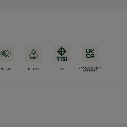
UK CONFORMITY
ENEC-03
RETILAP
TISI
ASSESSED