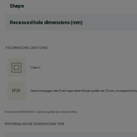
Shape
Recessed hole dimensions (mm)
TECHNISCHE LEISTUNG
Class II
Geschützt gegen das Eindringen fester Körper größer als 12 mm, nicht geschützt
Entspricht EN60598-1 und den geltenden Vorschriften.
PHYSIKALISCHE EIGENSCHAFTEN