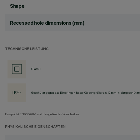
Shape
Recessed hole dimensions (mm)
TECHNISCHE LEISTUNG
Class II
Geschützt gegen das Eindringen fester Körper größer als 12 mm, nicht geschützt
Entspricht EN60598-1 und den geltenden Vorschriften.
PHYSIKALISCHE EIGENSCHAFTEN