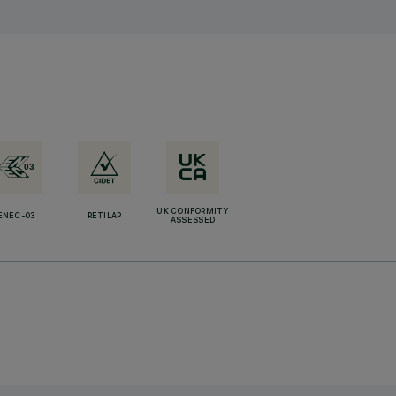
UK CONFORMITY
ENEC-03
RETILAP
ASSESSED