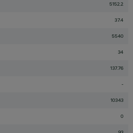
5152.2
37.4
5540
34
137.76
-
10343
0
93