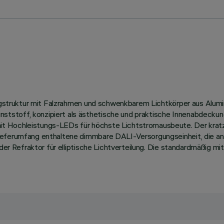
Tragstruktur mit Falzrahmen und schwenkbarem Lichtkörper aus Alu
tstoff, konzipiert als ästhetische und praktische Innenabdeckun
it Hochleistungs-LEDs für höchste Lichtstromausbeute. Der krat
ieferumfang enthaltene dimmbare DALI-Versorgungseinheit, die an 
der Refraktor für elliptische Lichtverteilung. Die standardmäßig mi