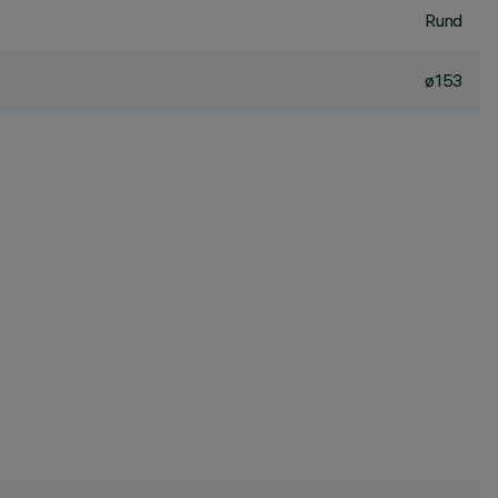
Rund
ø153