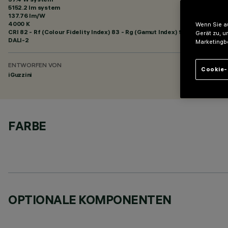
5152.2 lm system
137.76 lm/W
4000 K
Wenn Sie au
CRI
82
- Rf (Colour Fidelity Index) 83 - Rg (Gamut Index) 94
Gerät zu, u
DALI-2
Marketingb
ENTWORFEN VON
Cookie-
iGuzzini
FARBE
OPTIONALE KOMPONENTEN