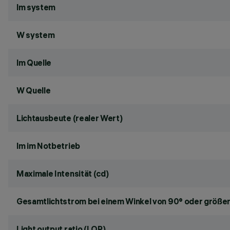
lm system
W system
lm Quelle
W Quelle
Lichtausbeute (realer Wert)
lm im Notbetrieb
Maximale Intensität (cd)
Gesamtlichtstrom bei einem Winkel von 90° oder größer
Light output ratio (LOR)