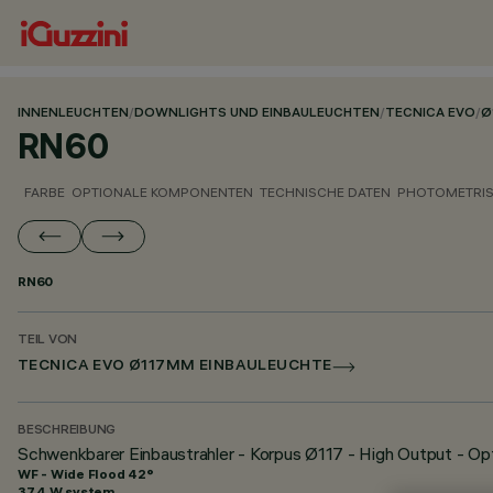
INNENLEUCHTEN
/
DOWNLIGHTS UND EINBAULEUCHTEN
/
TECNICA EVO
/
Ø
RN60
FARBE
OPTIONALE KOMPONENTEN
TECHNISCHE DATEN
PHOTOMETRIS
RN60
TEIL VON
TECNICA EVO Ø117MM EINBAULEUCHTE
BESCHREIBUNG
Schwenkbarer Einbaustrahler - Korpus Ø117 - High Output - Op
WF - Wide Flood 42°
37.4 W system