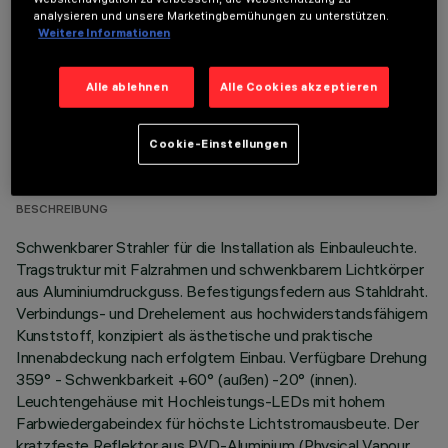
analysieren und unsere Marketingbemühungen zu unterstützen.
Weitere Informationen
Alle ablehnen
Alle Cookies akzeptieren
TECHNISCHE DATEN
Cookie-Einstellungen
LETZTES UPDATE: 06.08.2026
BESCHREIBUNG
Schwenkbarer Strahler für die Installation als Einbauleuchte.
Tragstruktur mit Falzrahmen und schwenkbarem Lichtkörper
aus Aluminiumdruckguss. Befestigungsfedern aus Stahldraht.
Verbindungs- und Drehelement aus hochwiderstandsfähigem
Kunststoff, konzipiert als ästhetische und praktische
Innenabdeckung nach erfolgtem Einbau. Verfügbare Drehung
359° - Schwenkbarkeit +60° (außen) -20° (innen).
Leuchtengehäuse mit Hochleistungs-LEDs mit hohem
Farbwiedergabeindex für höchste Lichtstromausbeute. Der
kratzfeste Reflektor aus PVD-Aluminium (Physical Vapour