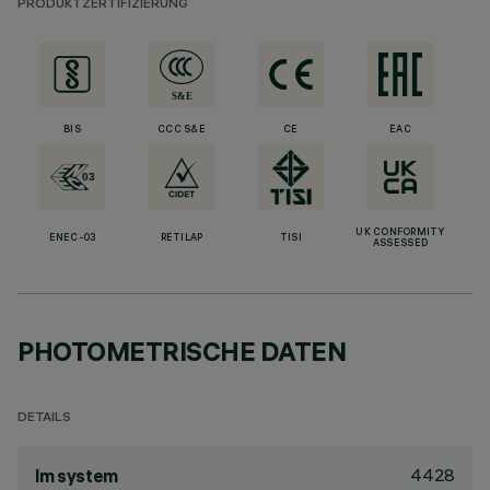
PRODUKTZERTIFIZIERUNG
BIS
CCC S&E
CE
EAC
UK CONFORMITY
ENEC-03
RETILAP
TISI
ASSESSED
PHOTOMETRISCHE DATEN
DETAILS
4428
lm system