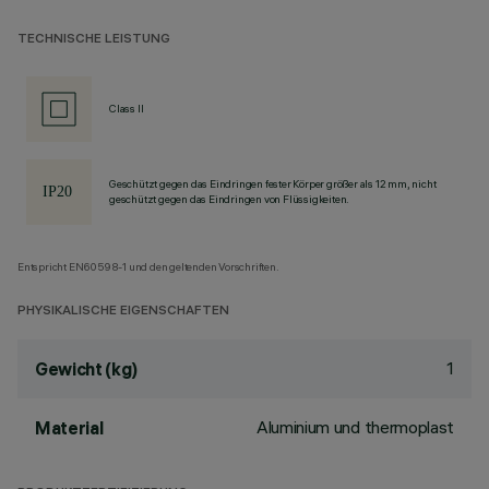
TECHNISCHE LEISTUNG
Class II
Geschützt gegen das Eindringen fester Körper größer als 12 mm, nicht
geschützt gegen das Eindringen von Flüssigkeiten.
Entspricht EN60598-1 und den geltenden Vorschriften.
PHYSIKALISCHE EIGENSCHAFTEN
1
Gewicht (kg)
Aluminium und thermoplast
Material