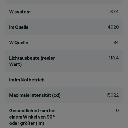
37.4
W system
4920
lm Quelle
34
W Quelle
118.4
Lichtausbeute (realer
Wert)
-
lm im Notbetrieb
15022
Maximale Intensität (cd)
0
Gesamtlichtstrom bei
einem Winkel von 90°
oder größer (lm)