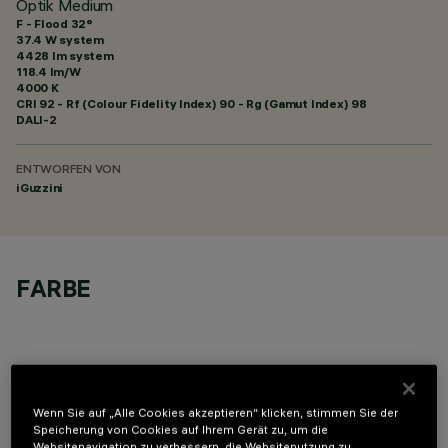
Optik Medium
F - Flood 32°
37.4 W system
4428 lm system
118.4 lm/W
4000 K
CRI
92
- Rf (Colour Fidelity Index) 90 - Rg (Gamut Index) 98
DALI-2
ENTWORFEN VON
iGuzzini
FARBE
Wenn Sie auf „Alle Cookies akzeptieren“ klicken, stimmen Sie der
OPTIONALE KOMPONENTEN
Speicherung von Cookies auf Ihrem Gerät zu, um die
Websitenavigation zu verbessern, die Websitenutzung zu