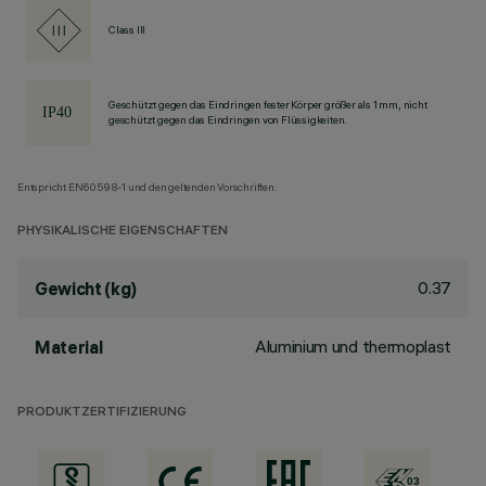
Class III
Geschützt gegen das Eindringen fester Körper größer als 1 mm, nicht
geschützt gegen das Eindringen von Flüssigkeiten.
Entspricht EN60598-1 und den geltenden Vorschriften.
PHYSIKALISCHE EIGENSCHAFTEN
0.37
Gewicht (kg)
Aluminium und thermoplast
Material
PRODUKTZERTIFIZIERUNG