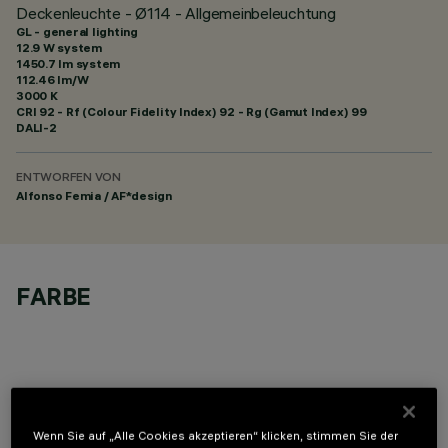
Deckenleuchte - Ø114 - Allgemeinbeleuchtung
GL - general lighting
12.9 W system
1450.7 lm system
112.46 lm/W
3000 K
CRI
92
- Rf (Colour Fidelity Index) 92 - Rg (Gamut Index) 99
DALI-2
ENTWORFEN VON
Alfonso Femia / AF*design
FARBE
ERFORDERLICHES ZUBEHÖR
Wenn Sie auf „Alle Cookies akzeptieren“ klicken, stimmen Sie der