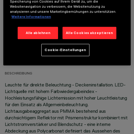
Speicherung von Cookies auf Ihrem Gerät zu, um die
Websitenavigation zu verbessern, die Websitenutzung zu
Um das Produkt ordnungsgemäß zu installieren und zu betreiben, muss eines der erforderlichen
analysieren und unsere Marketingbemühungen zu unterstützen.
Zubehörteile bestellt werden:
Weitere Informationen
Alle ablehnen
Alle Cookies akzeptieren
TECHNISCHE DATEN
Cookie-Einstellungen
LETZTES UPDATE: 06.08.2026
BESCHREIBUNG
Leuchte für direkte Beleuchtung - Deckeninstallation. LED-
Lichtquelle mit hohem Farbwiedergabeindex -
Hochleistungsfähige Lichtemission mit hoher Leuchtleistung
für den Einsatz als Allgemeinbeleuchtung.
Lichtausgabeaggregat aus PMMA bestehend aus
durchsichtigem Reflektor mit Prismenstruktur kombiniert mit
Lichtstromverstärker und Blendschutz - eine interne
Abdeckung aus Polycarbonat definiert das Aussehen des