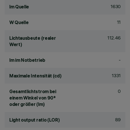
1630
lm Quelle
11
W Quelle
112.46
Lichtausbeute (realer
Wert)
-
lm im Notbetrieb
1331
Maximale Intensität (cd)
0
Gesamtlichtstrom bei
einem Winkel von 90°
oder größer (lm)
89
Light output ratio (LOR)