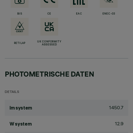
BIS
CE
EAC
ENEC-03
UK CONFORMITY
RETILAP
ASSESSED
PHOTOMETRISCHE DATEN
DETAILS
1450.7
lm system
12.9
W system