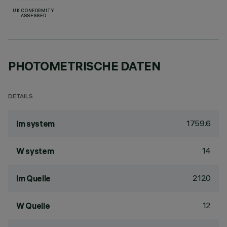
UK CONFORMITY
ASSESSED
PHOTOMETRISCHE DATEN
DETAILS
1759.6
lm system
14
W system
2120
lm Quelle
12
W Quelle