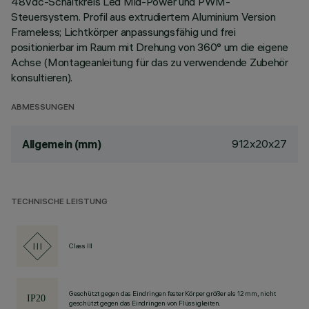
48Vdc-Schaltkreis Led Mid-Power und PWM-
Steuersystem. Profil aus extrudiertem Aluminium Version
Frameless; Lichtkörper anpassungsfähig und frei
positionierbar im Raum mit Drehung von 360° um die eigene
Achse (Montageanleitung für das zu verwendende Zubehör
konsultieren).
ABMESSUNGEN
912x20x27
Allgemein (mm)
TECHNISCHE LEISTUNG
Class III
Geschützt gegen das Eindringen fester Körper größer als 12 mm, nicht
geschützt gegen das Eindringen von Flüssigkeiten.