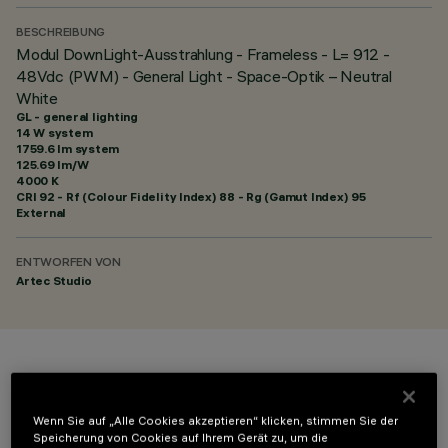
BESCHREIBUNG
Modul DownLight-Ausstrahlung - Frameless - L= 912 -
48Vdc (PWM) - General Light - Space-Optik – Neutral
White
GL - general lighting
14 W system
1759.6 lm system
125.69 lm/W
4000 K
CRI
92
- Rf (Colour Fidelity Index) 88 - Rg (Gamut Index) 95
External
ENTWORFEN VON
Artec Studio
FARBE
Wenn Sie auf „Alle Cookies akzeptieren“ klicken, stimmen Sie der
Speicherung von Cookies auf Ihrem Gerät zu, um die