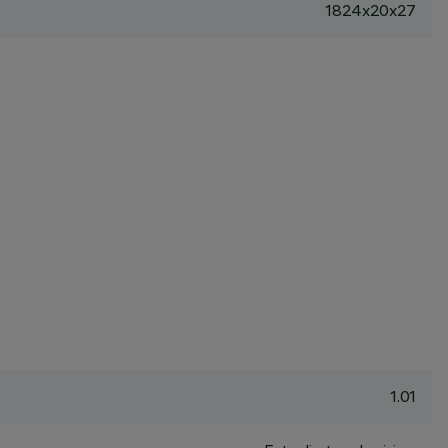
1824x20x27
1.01