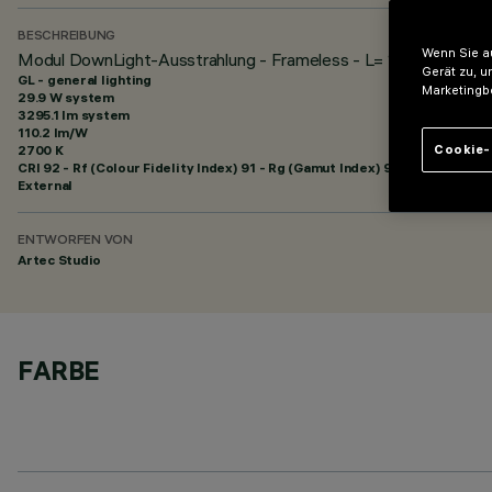
BESCHREIBUNG
Wenn Sie au
Modul DownLight-Ausstrahlung - Frameless - L= 1824 - 48Vd
Gerät zu, u
GL - general lighting
Marketingb
29.9 W system
3295.1 lm system
110.2 lm/W
2700 K
Cookie-
CRI
92
- Rf (Colour Fidelity Index) 91 - Rg (Gamut Index) 97
External
ENTWORFEN VON
Artec Studio
FARBE