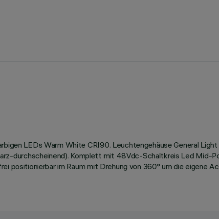
nfarbigen LEDs Warm White CRI90. Leuchtengehäuse General Light 
rz-durchscheinend). Komplett mit 48Vdc-Schaltkreis Led Mid-P
 frei positionierbar im Raum mit Drehung von 360° um die eigene 