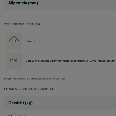
Allgemein (mm)
TECHNISCHE LEISTUNG
Class III
Geschützt gegen das Eindringen fester Körper größer als 12 mm, nicht geschützt
Entspricht EN60598-1 und den geltenden Vorschriften.
PHYSIKALISCHE EIGENSCHAFTEN
Gewicht (kg)