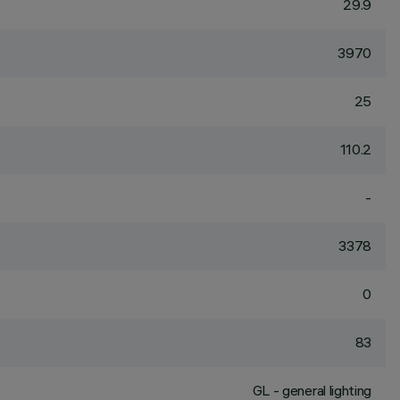
29.9
3970
25
110.2
-
3378
0
83
GL - general lighting