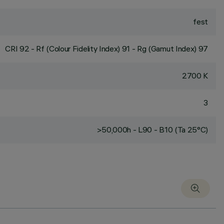
fest
CRI
92
- Rf (Colour Fidelity Index) 91 - Rg (Gamut Index) 97
2700 K
3
>50,000h - L90 - B10 (Ta 25°C)