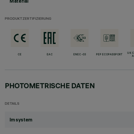
Material
PRODUKTZERTIFIZIERUNG
UK 
CE
EAC
ENEC-03
PEP ECOPASSPORT
A
PHOTOMETRISCHE DATEN
DETAILS
lm system