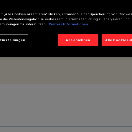
f „Alle Cookies akzeptieren“ klicken, stimmen Sie der Speicherung von Cookies
c (PWM) - General Light - Space-Optik – Warm White
m die Websitenavigation zu verbessern, die Websitenutzung zu analysieren und 
emühungen zu unterstützen.
Weitere Informationen
Einstellungen
Alle ablehnen
Alle Cookies 