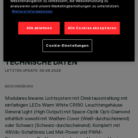
Websitenavigation zu verbessern, die Websitenutzung zu
analysieren und unsere Marketingbemühungen zu unterstützen.
Weitere Informationen
OPTIONALE KOMPONENTEN
Alle ablehnen
Alle Cookies akzeptieren
Cookie-Einstellungen
TECHNISCHE DATEN
LETZTES UPDATE: 06.08.2026
BESCHREIBUNG
Modulares lineares Lichtsystem mit Direktausstrahlung mit
einfarbigen LEDs Warm White CRI90. Leuchtengehäuse
General Light (High Output) mit Space-Optik Opti-Diamond
erhältlich sowohl mit Weißem Cover (Weiß-durchscheinend)
oder Schwarz (Schwarz-durchscheinend). Komplett mit
48Vdc-Schaltkreis Led Mid-Power und PWM-