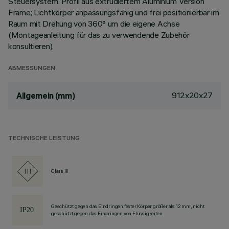
Steuersystem. Profil aus extrudiertem Aluminium Version
Frame; Lichtkörper anpassungsfähig und frei positionierbar im
Raum mit Drehung von 360° um die eigene Achse
(Montageanleitung für das zu verwendende Zubehör
konsultieren).
ABMESSUNGEN
912x20x27
Allgemein (mm)
TECHNISCHE LEISTUNG
Class III
Geschützt gegen das Eindringen fester Körper größer als 12 mm, nicht
geschützt gegen das Eindringen von Flüssigkeiten.