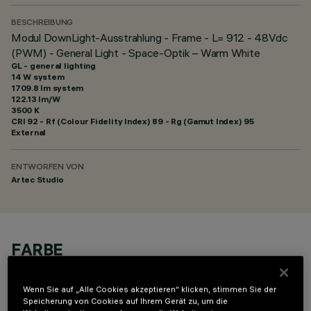
BESCHREIBUNG
Modul DownLight-Ausstrahlung - Frame - L= 912 - 48Vdc
(PWM) - General Light - Space-Optik – Warm White
GL - general lighting
14 W system
1709.8 lm system
122.13 lm/W
3500 K
CRI
92
- Rf (Colour Fidelity Index) 89 - Rg (Gamut Index) 95
External
ENTWORFEN VON
Artec Studio
FARBE
Wenn Sie auf „Alle Cookies akzeptieren“ klicken, stimmen Sie der
Speicherung von Cookies auf Ihrem Gerät zu, um die