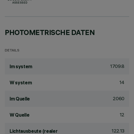
UK CONFORMITY
ASSESSED
PHOTOMETRISCHE DATEN
DETAILS
1709.8
lm system
14
W system
2060
lm Quelle
12
W Quelle
122.13
Lichtausbeute (realer