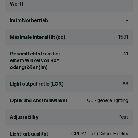
Wert)
-
lm im Notbetrieb
1581
Maximale Intensität (cd)
41
Gesamtlichtstrom bei
einem Winkel von 90°
oder größer (lm)
83
Light output ratio (LOR)
GL - general lighting
Optik und Abstrahlwinkel
fest
Adjustability
CRI
92
- Rf (Colour Fidelity
Lichtfarbqualität