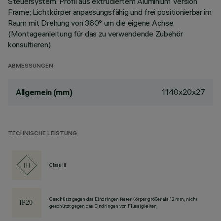
Steuersystem. Profil aus extrudiertem Aluminium Version
Frame; Lichtkörper anpassungsfähig und frei positionierbar im
Raum mit Drehung von 360° um die eigene Achse
(Montageanleitung für das zu verwendende Zubehör
konsultieren).
ABMESSUNGEN
1140x20x27
Allgemein (mm)
TECHNISCHE LEISTUNG
Class III
Geschützt gegen das Eindringen fester Körper größer als 12 mm, nicht
geschützt gegen das Eindringen von Flüssigkeiten.