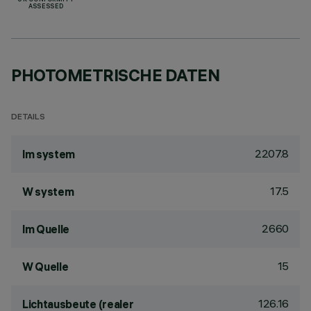
UK CONFORMITY
ASSESSED
PHOTOMETRISCHE DATEN
DETAILS
2207.8
lm system
17.5
W system
2660
lm Quelle
15
W Quelle
126.16
Lichtausbeute (realer