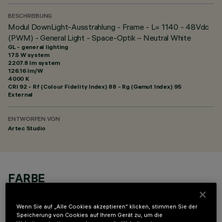
BESCHREIBUNG
Modul DownLight-Ausstrahlung - Frame - L= 1140 - 48Vdc
(PWM) - General Light - Space-Optik – Neutral White
GL - general lighting
17.5 W system
2207.8 lm system
126.16 lm/W
4000 K
CRI
92
- Rf (Colour Fidelity Index) 88 - Rg (Gamut Index) 95
External
ENTWORFEN VON
Artec Studio
FARBE
Wenn Sie auf „Alle Cookies akzeptieren“ klicken, stimmen Sie der
Speicherung von Cookies auf Ihrem Gerät zu, um die