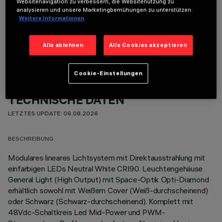
Websitenavigation zu verbessern, die Websitenutzung zu
analysieren und unsere Marketingbemühungen zu unterstützen.
Weitere Informationen
OPTIONALE KOMPONENTEN
Alle ablehnen
Alle Cookies akzeptieren
Cookie-Einstellungen
TECHNISCHE DATEN
LETZTES UPDATE: 06.08.2026
BESCHREIBUNG
Modulares lineares Lichtsystem mit Direktausstrahlung mit
einfarbigen LEDs Neutral White CRI90. Leuchtengehäuse
General Light (High Output) mit Space-Optik Opti-Diamond
erhältlich sowohl mit Weißem Cover (Weiß-durchscheinend)
oder Schwarz (Schwarz-durchscheinend). Komplett mit
48Vdc-Schaltkreis Led Mid-Power und PWM-