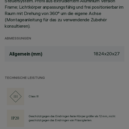
Steuersystem. Profil aus extrudiertem Aluminium Version
Frame; Lichtkörper anpassungsfähig und frei positionierbar im
Raum mit Drehung von 360° um die eigene Achse
(Montageanleitung für das zu verwendende Zubehör
konsultieren).
ABMESSUNGEN
1824x20x27
Allgemein (mm)
TECHNISCHE LEISTUNG
Class III
Geschützt gegen das Eindringen fester Körper größer als 12 mm, nicht
geschützt gegen das Eindringen von Flüssigkeiten.