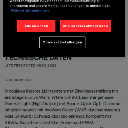
Websitenavigation zu verbessern, die Websitenutzung zu
analysieren und unsere Marketingbemühungen zu unterstützen.
Weitere Informationen
OPTIONALE KOMPONENTEN
Alle ablehnen
Alle Cookies akzeptieren
Cookie-Einstellungen
TECHNISCHE DATEN
LETZTES UPDATE: 06.08.2026
BESCHREIBUNG
Modulares lineares Lichtsystem mit Direktausstrahlung mit
einfarbigen LEDs Warm White CRI90. Leuchtengehäuse
General Light (High Output) mit Space-Optik Opti-Diamond
erhältlich sowohl mit Weißem Cover (Weiß-durchscheinend)
oder Schwarz (Schwarz-durchscheinend). Komplett mit
48Vdc-Schaltkreis Led Mid-Power und PWM-