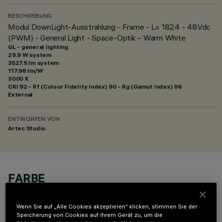
BESCHREIBUNG
Modul DownLight-Ausstrahlung - Frame - L= 1824 - 48Vdc
(PWM) - General Light - Space-Optik – Warm White
GL - general lighting
29.9 W system
3527.5 lm system
117.98 lm/W
3000 K
CRI
92
- Rf (Colour Fidelity Index) 90 - Rg (Gamut Index) 96
External
ENTWORFEN VON
Artec Studio
FARBE
Wenn Sie auf „Alle Cookies akzeptieren“ klicken, stimmen Sie der
Speicherung von Cookies auf Ihrem Gerät zu, um die