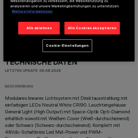
Websitenavigation zu verbessern, die Websitenutzung zu
analysieren und unsere Marketingbemühungen zu unterstützen.
Weitere Informationen
OPTIONALE KOMPONENTEN
Alle ablehnen
Alle Cookies akzeptieren
Cookie-Einstellungen
TECHNISCHE DATEN
LETZTES UPDATE: 06.08.2026
BESCHREIBUNG
Modulares lineares Lichtsystem mit Direktausstrahlung mit
einfarbigen LEDs Neutral White CRI90. Leuchtengehäuse
General Light (High Output) mit Space-Optik Opti-Diamond
erhältlich sowohl mit Weißem Cover (Weiß-durchscheinend)
oder Schwarz (Schwarz-durchscheinend). Komplett mit
48Vdc-Schaltkreis Led Mid-Power und PWM-