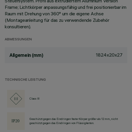
Steuersystem. Profil aus extrudiertem Aluminium Version
Frame; Lichtkörper anpassungsfähig und frei positionierbar im
Raum mit Drehung von 360° um die eigene Achse
(Montageanleitung für das zu verwendende Zubehör
konsultieren).
ABMESSUNGEN
1824x20x27
Allgemein (mm)
TECHNISCHE LEISTUNG
Class III
Geschützt gegen das Eindringen fester Körper größer als 12 mm, nicht
geschützt gegen das Eindringen von Flüssigkeiten.