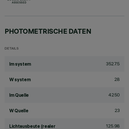
UK CONFORMITY
ASSESSED
PHOTOMETRISCHE DATEN
DETAILS
3527.5
lm system
28
W system
4250
lm Quelle
23
W Quelle
125.98
Lichtausbeute (realer