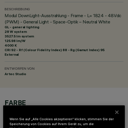
BESCHREIBUNG
Modul DownLight-Ausstrahlung - Frame - L= 1824 - 48Vdc
(PWM) - General Light - Space-Optik – Neutral White
GL - general lighting
28 W system
3527.5 lm system
125.98 lm/W
4000 K
CRI
92
- Rf (Colour Fidelity Index) 88 - Rg (Gamut Index) 95
External
ENTWORFEN VON
Artec Studio
FARBE
Wenn Sie auf „Alle Cookies akzeptieren“ klicken, stimmen Sie der
Speicherung von Cookies auf Ihrem Gerät zu, um die