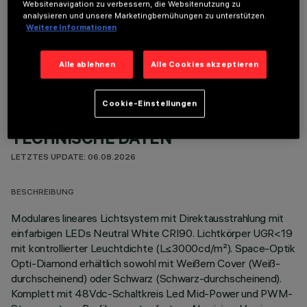
Websitenavigation zu verbessern, die Websitenutzung zu
analysieren und unsere Marketingbemühungen zu unterstützen.
Weitere Informationen
OPTIONALE KOMPONENTEN
Alle ablehnen
Alle Cookies akzeptieren
Cookie-Einstellungen
TECHNISCHE DATEN
LETZTES UPDATE: 06.08.2026
BESCHREIBUNG
Modulares lineares Lichtsystem mit Direktausstrahlung mit
einfarbigen LEDs Neutral White CRI90. Lichtkörper UGR<19
mit kontrollierter Leuchtdichte (L≤3000cd/m²). Space-Optik
Opti-Diamond erhältlich sowohl mit Weißem Cover (Weiß-
durchscheinend) oder Schwarz (Schwarz-durchscheinend).
Komplett mit 48Vdc-Schaltkreis Led Mid-Power und PWM-