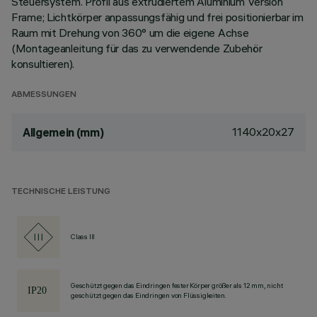
Steuersystem. Profil aus extrudiertem Aluminium Version
Frame; Lichtkörper anpassungsfähig und frei positionierbar im
Raum mit Drehung von 360° um die eigene Achse
(Montageanleitung für das zu verwendende Zubehör
konsultieren).
ABMESSUNGEN
1140x20x27
Allgemein (mm)
TECHNISCHE LEISTUNG
Class III
Geschützt gegen das Eindringen fester Körper größer als 12 mm, nicht
geschützt gegen das Eindringen von Flüssigkeiten.