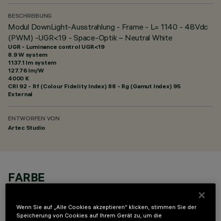
BESCHREIBUNG
Modul DownLight-Ausstrahlung - Frame - L= 1140 - 48Vdc
(PWM) -UGR<19 - Space-Optik – Neutral White
UGR - Luminance control UGR<19
8.9 W system
1137.1 lm system
127.76 lm/W
4000 K
CRI
92
- Rf (Colour Fidelity Index) 88 - Rg (Gamut Index) 95
External
ENTWORFEN VON
Artec Studio
FARBE
Wenn Sie auf „Alle Cookies akzeptieren“ klicken, stimmen Sie der
Speicherung von Cookies auf Ihrem Gerät zu, um die