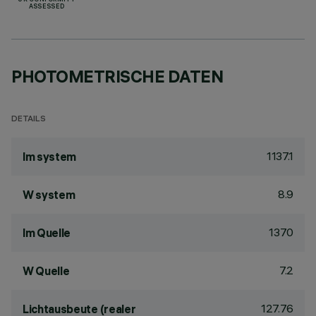
UK CONFORMITY
ASSESSED
PHOTOMETRISCHE DATEN
DETAILS
1137.1
lm system
8.9
W system
1370
lm Quelle
7.2
W Quelle
127.76
Lichtausbeute (realer