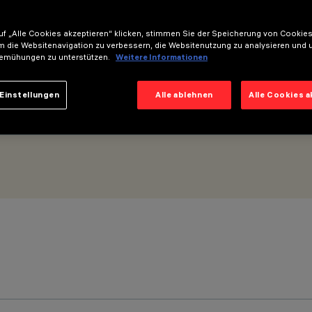
f „Alle Cookies akzeptieren“ klicken, stimmen Sie der Speicherung von Cookies
PWM) -UGR<19 - Space-Optik – Neutral White
m die Websitenavigation zu verbessern, die Websitenutzung zu analysieren und 
emühungen zu unterstützen.
Weitere Informationen
Einstellungen
Alle ablehnen
Alle Cookies 