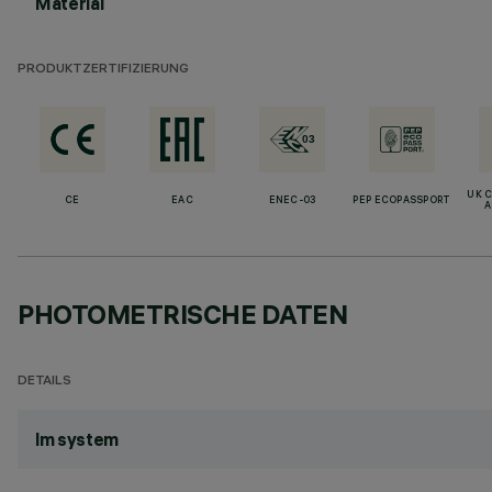
Material
PRODUKTZERTIFIZIERUNG
UK 
CE
EAC
ENEC-03
PEP ECOPASSPORT
A
PHOTOMETRISCHE DATEN
DETAILS
lm system