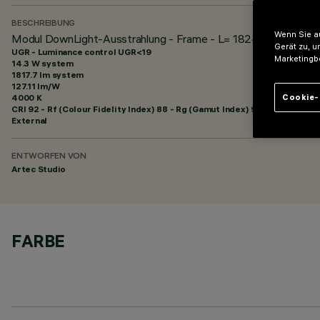
BESCHREIBUNG
Wenn Sie au
Modul DownLight-Ausstrahlung - Frame - L= 1824 - 48Vdc (
Gerät zu, u
UGR - Luminance control UGR<19
Marketingb
14.3 W system
1817.7 lm system
127.11 lm/W
4000 K
Cookie-
CRI
92
- Rf (Colour Fidelity Index) 88 - Rg (Gamut Index) 95
External
ENTWORFEN VON
Artec Studio
FARBE