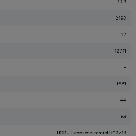
14.3
2190
12
127.11
-
1681
44
83
UGR - Luminance control UGR<19