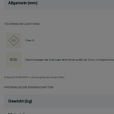
Allgemein (mm)
TECHNISCHE LEISTUNG
Class III
Geschützt gegen das Eindringen fester Körper größer als 12 mm, nicht geschützt
Entspricht EN60598-1 und den geltenden Vorschriften.
PHYSIKALISCHE EIGENSCHAFTEN
Gewicht (kg)