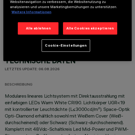
Websitenavigation zu verbessern, die Websitenutzung zu
analysieren und unsere Marketingbemühungen zu unterstützen.
Weitere Informationen
OPTIONALE KOMPONENTEN
Alle ablehnen
Alle Cookies akzeptieren
Cookie-Einstellungen
TECHNISCHE DATEN
LETZTES UPDATE: 06.08.2026
BESCHREIBUNG
Modulares lineares Lichtsystem mit Direktausstrahlung mit
einfarbigen LEDs Warm White CRI90. Lichtkörper UGR<19
mit kontrollierter Leuchtdichte (L≤3000cd/m²). Space-Optik
Opti-Diamond erhältlich sowohl mit Weißem Cover (Weiß-
durchscheinend) oder Schwarz (Schwarz-durchscheinend).
Komplett mit 48Vdc-Schaltkreis Led Mid-Power und PWM-