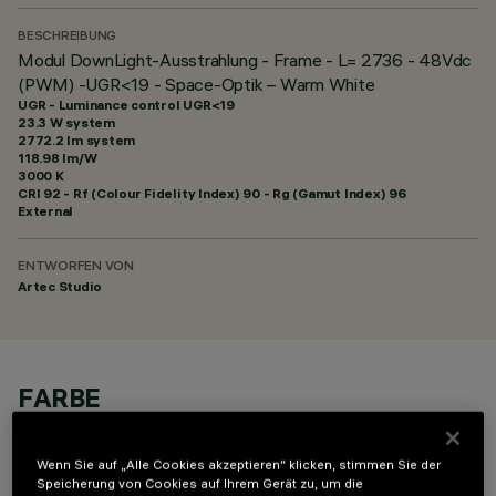
BESCHREIBUNG
Modul DownLight-Ausstrahlung - Frame - L= 2736 - 48Vdc
(PWM) -UGR<19 - Space-Optik – Warm White
UGR - Luminance control UGR<19
23.3 W system
2772.2 lm system
118.98 lm/W
3000 K
CRI
92
- Rf (Colour Fidelity Index) 90 - Rg (Gamut Index) 96
External
ENTWORFEN VON
Artec Studio
FARBE
Wenn Sie auf „Alle Cookies akzeptieren“ klicken, stimmen Sie der
Speicherung von Cookies auf Ihrem Gerät zu, um die