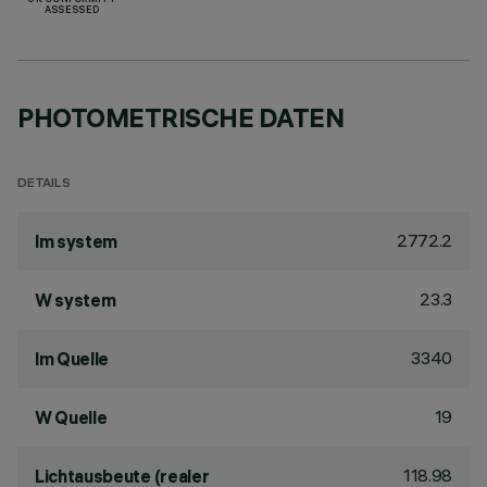
UK CONFORMITY
ASSESSED
PHOTOMETRISCHE DATEN
DETAILS
2772.2
lm system
23.3
W system
3340
lm Quelle
19
W Quelle
118.98
Lichtausbeute (realer