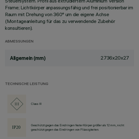
Steuersystem. Profil aus extrudiertem Aluminium Version
Frame; Lichtkörper anpassungsfähig und frei positionierbar im
Raum mit Drehung von 360° um die eigene Achse
(Montageanleitung für das zu verwendende Zubehör
konsultieren).
ABMESSUNGEN
2736x20x27
Allgemein (mm)
TECHNISCHE LEISTUNG
Class III
Geschützt gegen das Eindringen fester Körper größer als 12 mm, nicht
geschützt gegen das Eindringen von Flüssigkeiten.