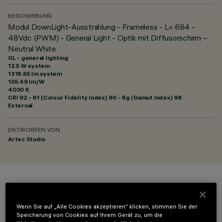
BESCHREIBUNG
Modul DownLight-Ausstrahlung - Frameless - L= 684 -
48Vdc (PWM) - General Light - Optik mit Diffusorschirm –
Neutral White
GL - general lighting
12.5 W system
1318.65 lm system
105.49 lm/W
4000 K
CRI
92
- Rf (Colour Fidelity Index) 90 - Rg (Gamut Index) 98
External
ENTWORFEN VON
Artec Studio
FARBE
Wenn Sie auf „Alle Cookies akzeptieren“ klicken, stimmen Sie der
Speicherung von Cookies auf Ihrem Gerät zu, um die