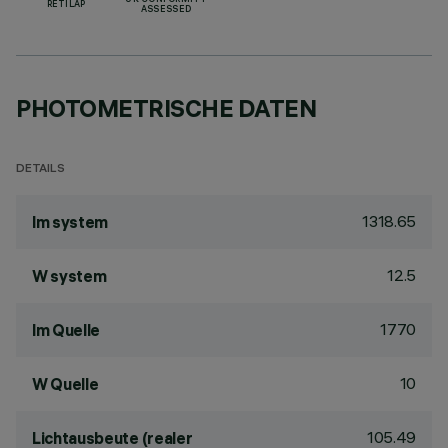
UK CONFORMITY
RETILAP
ASSESSED
PHOTOMETRISCHE DATEN
DETAILS
1318.65
lm system
12.5
W system
1770
lm Quelle
10
W Quelle
105.49
Lichtausbeute (realer