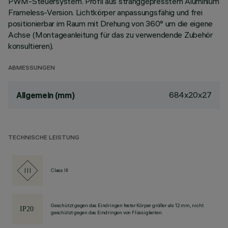
PWM-Steuersystem. Profil aus stranggepresstem Aluminium
Frameless-Version. Lichtkörper anpassungsfähig und frei
positionierbar im Raum mit Drehung von 360° um die eigene
Achse (Montageanleitung für das zu verwendende Zubehör
konsultieren).
ABMESSUNGEN
684x20x27
Allgemein (mm)
TECHNISCHE LEISTUNG
Class III
Geschützt gegen das Eindringen fester Körper größer als 12 mm, nicht
geschützt gegen das Eindringen von Flüssigkeiten.