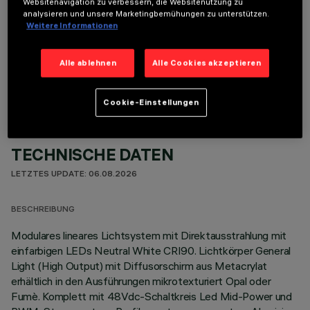
Websitenavigation zu verbessern, die Websitenutzung zu
analysieren und unsere Marketingbemühungen zu unterstützen.
Weitere Informationen
OPTIONALE KOMPONENTEN
Alle ablehnen
Alle Cookies akzeptieren
Cookie-Einstellungen
TECHNISCHE DATEN
LETZTES UPDATE: 06.08.2026
BESCHREIBUNG
Modulares lineares Lichtsystem mit Direktausstrahlung mit
einfarbigen LEDs Neutral White CRI90. Lichtkörper General
Light (High Output) mit Diffusorschirm aus Metacrylat
erhältlich in den Ausführungen mikrotexturiert Opal oder
Fumè. Komplett mit 48Vdc-Schaltkreis Led Mid-Power und