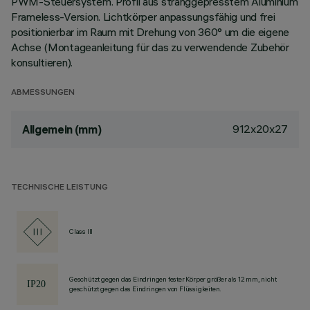
PWM-Steuersystem. Profil aus stranggepresstem Aluminium
Frameless-Version. Lichtkörper anpassungsfähig und frei
positionierbar im Raum mit Drehung von 360° um die eigene
Achse (Montageanleitung für das zu verwendende Zubehör
konsultieren).
ABMESSUNGEN
912x20x27
Allgemein (mm)
TECHNISCHE LEISTUNG
Class III
Geschützt gegen das Eindringen fester Körper größer als 12 mm, nicht
geschützt gegen das Eindringen von Flüssigkeiten.