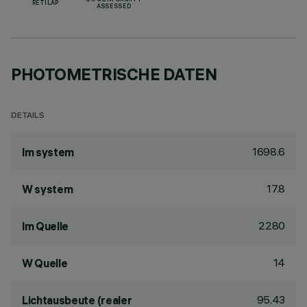
UK CONFORMITY
RETILAP
ASSESSED
PHOTOMETRISCHE DATEN
DETAILS
1698.6
lm system
17.8
W system
2280
lm Quelle
14
W Quelle
95.43
Lichtausbeute (realer