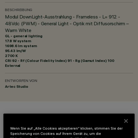
BESCHREIBUNG
Modul DownLight-Ausstrahlung - Frameless - L= 912 -
48Vdc (PWM) - General Light - Optik mit Diffusorschirm –
Warm White
GL - general lighting
17.8 W system
1698.6 lm system
95.43 lm/W
2700 K
CRI
92
- Rf (Colour Fidelity Index) 91 - Rg (Gamut Index) 100
External
ENTWORFEN VON
Artec Studio
FARBE
Wenn Sie auf „Alle Cookies akzeptieren“ klicken, stimmen Sie der
Speicherung von Cookies auf Ihrem Gerät zu, um die