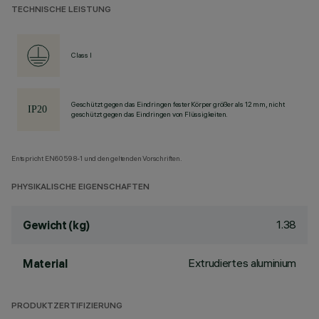
TECHNISCHE LEISTUNG
Class I
Geschützt gegen das Eindringen fester Körper größer als 12 mm, nicht
geschützt gegen das Eindringen von Flüssigkeiten.
Entspricht EN60598-1 und den geltenden Vorschriften.
PHYSIKALISCHE EIGENSCHAFTEN
1.38
Gewicht (kg)
Extrudiertes aluminium
Material
PRODUKTZERTIFIZIERUNG