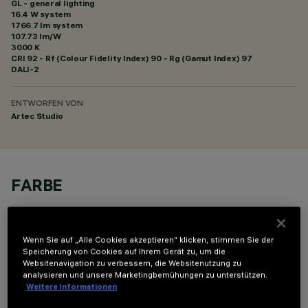
GL - general lighting
16.4 W system
1766.7 lm system
107.73 lm/W
3000 K
CRI
92
- Rf (Colour Fidelity Index) 90 - Rg (Gamut Index) 97
DALI-2
ENTWORFEN VON
Artec Studio
FARBE
Wenn Sie auf „Alle Cookies akzeptieren“ klicken, stimmen Sie der
Speicherung von Cookies auf Ihrem Gerät zu, um die
Websitenavigation zu verbessern, die Websitenutzung zu
analysieren und unsere Marketingbemühungen zu unterstützen.
TECHNISCHE DATEN
Weitere Informationen
LETZTES UPDATE: 06.08.2026