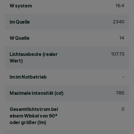
16.4
W system
2340
lm Quelle
14
W Quelle
107.73
Lichtausbeute (realer
Wert)
-
lm im Notbetrieb
785
Maximale Intensität (cd)
0
Gesamtlichtstrom bei
einem Winkel von 90°
oder größer (lm)