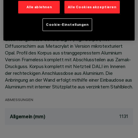
Alle ablehnen
Alle Cookies akzeptieren
BESCHREIBUNG
Cookie-Einstellungen
Wandleuchte für Innenbereiche mit indirekter Beleuchtung
H=1131. Modul mit einfarbigen LED Warm White CRI90.
Leuchtengehäuse General Light (High Output) mit
Diffusorschirm aus Metacrylat in Version mikrotexturiert
Opal. Profil des Korpus aus stranggepresstem Aluminium
Version Frameless komplett mit Abschlussteilen aus Zamak-
Druckguss. Korpus komplett mit Netzteil DALI im Inneren
der rechteckigen Anschlussdose aus Aluminium. Die
Anbringung an der Wand erfolgt mithilfe einer Einbaudose aus
Aluminium mit interner Stützplatte aus verzinktem Stahlblech.
ABMESSUNGEN
1131
Allgemein (mm)