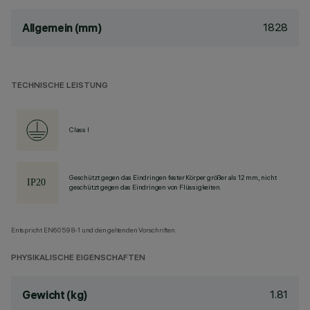
1828
Allgemein (mm)
TECHNISCHE LEISTUNG
Class I
Geschützt gegen das Eindringen fester Körper größer als 12 mm, nicht
geschützt gegen das Eindringen von Flüssigkeiten.
Entspricht EN60598-1 und den geltenden Vorschriften.
PHYSIKALISCHE EIGENSCHAFTEN
1.81
Gewicht (kg)