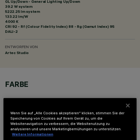
GL Up/Down - General Lighting Up/Down
39.2 W system
5222.25 lm system
133.22 lm/W
4000 K
CRI
92
- Rf (Colour Fidelity Index) 88 - Rg (Gamut Index) 95
DALI-2
ENTWORFEN VON
Artec Studio
FARBE
Wenn Sie auf „Alle Cookies akzeptieren“ klicken, stimmen Sie der
Speicherung von Cookies auf Ihrem Gerät zu, um die
Websitenavigation zu verbessern, die Websitenutzung zu
TECHNISCHE DATEN
analysieren und unsere Marketingbemühungen zu unterstützen.
Weitere Informationen
LETZTES UPDATE: 06.08.2026