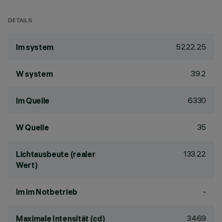
DETAILS
5222.25
lm system
39.2
W system
6330
lm Quelle
35
W Quelle
133.22
Lichtausbeute (realer
Wert)
-
lm im Notbetrieb
3469
Maximale Intensität (cd)