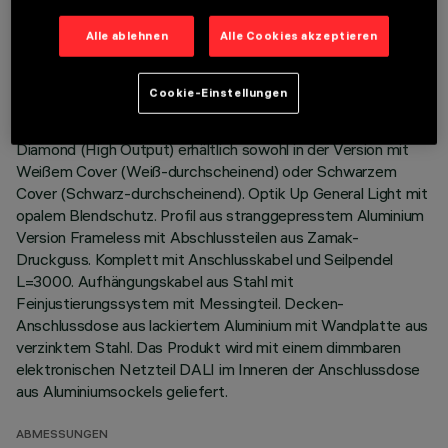
Alle ablehnen
Alle Cookies akzeptieren
BESCHREIBUNG
Leuchtengehäuse mit direkter Beleuchtung (70%) /
Cookie-Einstellungen
indirekter Beleuchtung (30%) mit einfarbigen LED Neutral
White CRI90. Optik Down General Light Space Opti-
Diamond (High Output) erhältlich sowohl in der Version mit
Weißem Cover (Weiß-durchscheinend) oder Schwarzem
Cover (Schwarz-durchscheinend). Optik Up General Light mit
opalem Blendschutz. Profil aus stranggepresstem Aluminium
Version Frameless mit Abschlussteilen aus Zamak-
Druckguss. Komplett mit Anschlusskabel und Seilpendel
L=3000. Aufhängungskabel aus Stahl mit
Feinjustierungssystem mit Messingteil. Decken-
Anschlussdose aus lackiertem Aluminium mit Wandplatte aus
verzinktem Stahl. Das Produkt wird mit einem dimmbaren
elektronischen Netzteil DALI im Inneren der Anschlussdose
aus Aluminiumsockels geliefert.
ABMESSUNGEN