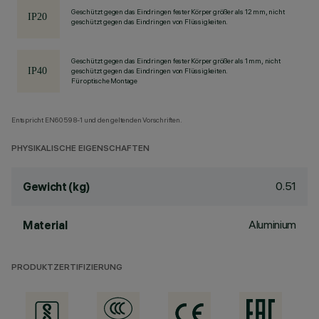
Geschützt gegen das Eindringen fester Körper größer als 12 mm, nicht
geschützt gegen das Eindringen von Flüssigkeiten.
Geschützt gegen das Eindringen fester Körper größer als 1 mm, nicht
geschützt gegen das Eindringen von Flüssigkeiten.
Für optische Montage
Entspricht EN60598-1 und den geltenden Vorschriften.
PHYSIKALISCHE EIGENSCHAFTEN
0.51
Gewicht (kg)
Aluminium
Material
PRODUKTZERTIFIZIERUNG