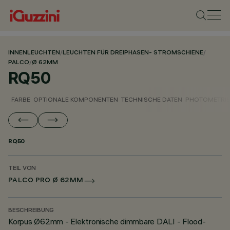
INNENLEUCHTEN
/
LEUCHTEN FÜR DREIPHASEN- STROMSCHIENE
/
PALCO
/
Ø 62MM
RQ50
FARBE
OPTIONALE KOMPONENTEN
TECHNISCHE DATEN
PHOTOMETRIS
RQ50
TEIL VON
PALCO PRO Ø 62MM
BESCHREIBUNG
Korpus Ø62mm - Elektronische dimmbare DALI - Flood-