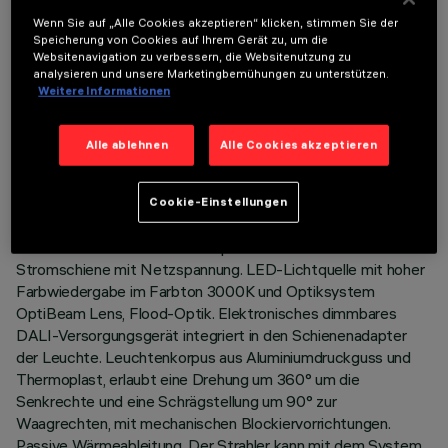
Wenn Sie auf „Alle Cookies akzeptieren“ klicken, stimmen Sie der
Speicherung von Cookies auf Ihrem Gerät zu, um die
Websitenavigation zu verbessern, die Websitenutzung zu
analysieren und unsere Marketingbemühungen zu unterstützen.
Weitere Informationen
TECHNISCHE DATEN
Alle ablehnen
Alle Cookies akzeptieren
LETZTES UPDATE: 05.08.2026
Cookie-Einstellungen
BESCHREIBUNG
Ausrichtbarer Strahler mit Adapter zum Einbau an einer
Stromschiene mit Netzspannung. LED-Lichtquelle mit hoher
Farbwiedergabe im Farbton 3000K und Optiksystem
OptiBeam Lens, Flood-Optik. Elektronisches dimmbares
DALI-Versorgungsgerät integriert in den Schienenadapter
der Leuchte. Leuchtenkorpus aus Aluminiumdruckguss und
Thermoplast, erlaubt eine Drehung um 360° um die
Senkrechte und eine Schrägstellung um 90° zur
Waagrechten, mit mechanischen Blockiervorrichtungen.
Passive Wärmeableitung. Der Strahler kann mit dem System