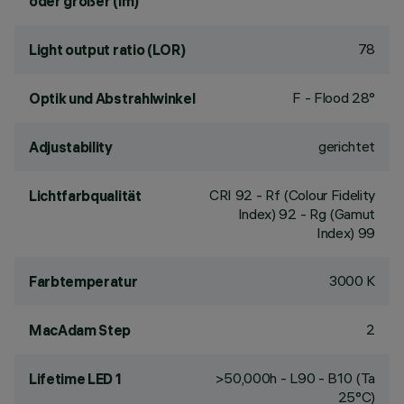
oder größer (lm)
78
Light output ratio (LOR)
F - Flood 28°
Optik und Abstrahlwinkel
gerichtet
Adjustability
CRI
92
- Rf (Colour Fidelity
Lichtfarbqualität
Index) 92 - Rg (Gamut
Index) 99
3000 K
Farbtemperatur
2
MacAdam Step
>50,000h - L90 - B10 (Ta
Lifetime LED 1
25°C)