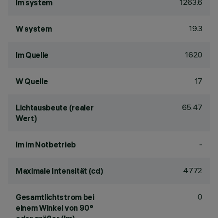
1263.6
lm system
19.3
W system
1620
lm Quelle
17
W Quelle
65.47
Lichtausbeute (realer
Wert)
-
lm im Notbetrieb
4772
Maximale Intensität (cd)
0
Gesamtlichtstrom bei
einem Winkel von 90°