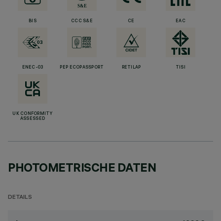
BIS
CCC S&E
CE
EAC
ENEC-03
PEP ECOPASSPORT
RETILAP
TISI
UK CONFORMITY
ASSESSED
PHOTOMETRISCHE DATEN
DETAILS