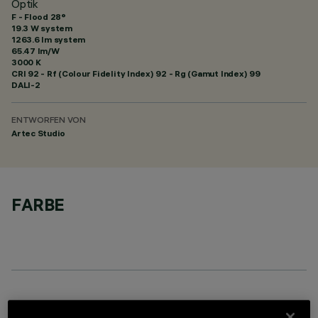
Optik
F - Flood 28°
19.3 W system
1263.6 lm system
65.47 lm/W
3000 K
CRI
92
- Rf (Colour Fidelity Index) 92 - Rg (Gamut Index) 99
DALI-2
ENTWORFEN VON
Artec Studio
FARBE
OPTIONALE KOMPONENTEN