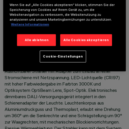
Wenn Sie auf „Alle Cookies akzeptieren“ klicken, stimmen Sie der
Speicherung von Cookies auf Ihrem Gerät zu, um die
Websitenavigation zu verbessern, die Websitenutzung zu
analysieren und unsere Marketingbemühungen zu unterstützen.
Weitere Informationen
TECHNISCHE DATEN
Alle ablehnen
Alle Cookies akzeptieren
LETZTES UPDATE: 05.08.2026
Cookie-Einstellungen
BESCHREIBUNG
Ausrichtbarer Strahler mit Adapter zum Einbau an einer
Stromschiene mit Netzspannung. LED-Lichtquelle (CRI97)
mit hoher Farbwiedergabe im Farbton 3000K und
Optiksystem OptiBeam Lens, Spot-Optik. Elektronisches
dimmbares DALI-Versorgungsgerät integriert in den
Schienenadapter der Leuchte. Leuchtenkorpus aus
Aluminiumdruckguss und Thermoplast, erlaubt eine Drehung
um 360° um die Senkrechte und eine Schrägstellung um 90°
zur Waagrechten, mit mechanischen Blockiervorrichtungen.
Passive Wärmeableitung. Der Strahler kann mit dem System