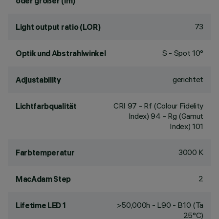
oder größer (lm)
73
Light output ratio (LOR)
S - Spot 10°
Optik und Abstrahlwinkel
gerichtet
Adjustability
CRI
97
- Rf (Colour Fidelity
Lichtfarbqualität
Index) 94 - Rg (Gamut
Index) 101
3000 K
Farbtemperatur
2
MacAdam Step
>50,000h - L90 - B10 (Ta
Lifetime LED 1
25°C)