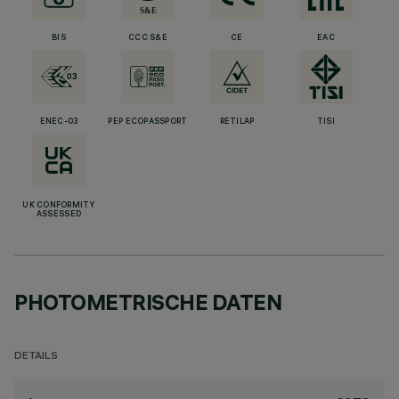
BIS
CCC S&E
CE
EAC
ENEC-03
PEP ECOPASSPORT
RETILAP
TISI
UK CONFORMITY
ASSESSED
PHOTOMETRISCHE DATEN
DETAILS