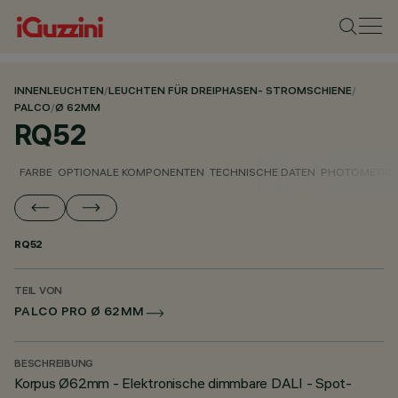
INNENLEUCHTEN
/
LEUCHTEN FÜR DREIPHASEN- STROMSCHIENE
/
PALCO
/
Ø 62MM
RQ52
FARBE
OPTIONALE KOMPONENTEN
TECHNISCHE DATEN
PHOTOMETRIS
RQ52
TEIL VON
PALCO PRO Ø 62MM
BESCHREIBUNG
Korpus Ø62mm - Elektronische dimmbare DALI - Spot-