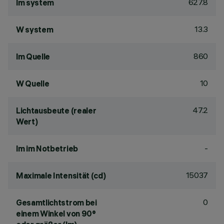
627.8
lm system
13.3
W system
860
lm Quelle
10
W Quelle
47.2
Lichtausbeute (realer
Wert)
-
lm im Notbetrieb
15037
Maximale Intensität (cd)
0
Gesamtlichtstrom bei
einem Winkel von 90°