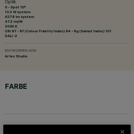
Optik
S - Spot 10°
13.3 W system
627.8 lm system
47.2 lm/W
3000 K
CRI
97
- Rf (Colour Fidelity Index) 94 - Rg (Gamut Index) 101
DALI-2
ENTWORFEN VON
Artec Studio
FARBE
OPTIONALE KOMPONENTEN