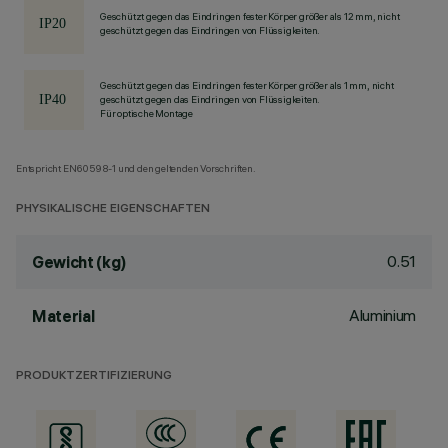
Geschützt gegen das Eindringen fester Körper größer als 12 mm, nicht
geschützt gegen das Eindringen von Flüssigkeiten.
Geschützt gegen das Eindringen fester Körper größer als 1 mm, nicht
geschützt gegen das Eindringen von Flüssigkeiten.
Für optische Montage
Entspricht EN60598-1 und den geltenden Vorschriften.
PHYSIKALISCHE EIGENSCHAFTEN
0.51
Gewicht (kg)
Aluminium
Material
PRODUKTZERTIFIZIERUNG