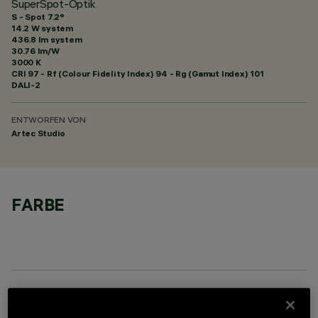
SuperSpot-Optik
S - Spot 7.2°
14.2 W system
436.8 lm system
30.76 lm/W
3000 K
CRI
97
- Rf (Colour Fidelity Index) 94 - Rg (Gamut Index) 101
DALI-2
ENTWORFEN VON
Artec Studio
FARBE
OPTIONALE KOMPONENTEN