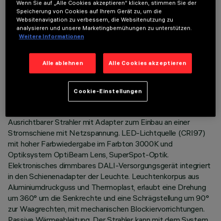
Wenn Sie auf „Alle Cookies akzeptieren“ klicken, stimmen Sie der
Speicherung von Cookies auf Ihrem Gerät zu, um die
Websitenavigation zu verbessern, die Websitenutzung zu
analysieren und unsere Marketingbemühungen zu unterstützen.
Weitere Informationen
TECHNISCHE DATEN
Alle ablehnen
Alle Cookies akzeptieren
LETZTES UPDATE: 05.08.2026
Cookie-Einstellungen
BESCHREIBUNG
Ausrichtbarer Strahler mit Adapter zum Einbau an einer
Stromschiene mit Netzspannung. LED-Lichtquelle (CRI97)
mit hoher Farbwiedergabe im Farbton 3000K und
Optiksystem OptiBeam Lens, SuperSpot-Optik.
Elektronisches dimmbares DALI-Versorgungsgerät integriert
in den Schienenadapter der Leuchte. Leuchtenkorpus aus
Aluminiumdruckguss und Thermoplast, erlaubt eine Drehung
um 360° um die Senkrechte und eine Schrägstellung um 90°
zur Waagrechten, mit mechanischen Blockiervorrichtungen.
Passive Wärmeableitung. Der Strahler kann mit dem System