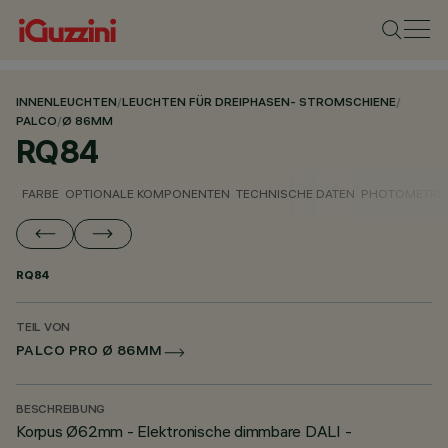
INNENLEUCHTEN
/
LEUCHTEN FÜR DREIPHASEN- STROMSCHIENE
/
PALCO
/
Ø 86MM
RQ84
FARBE
OPTIONALE KOMPONENTEN
TECHNISCHE DATEN
PHOTOMETRIS
RQ84
TEIL VON
PALCO PRO Ø 86MM
BESCHREIBUNG
Korpus Ø62mm - Elektronische dimmbare DALI -