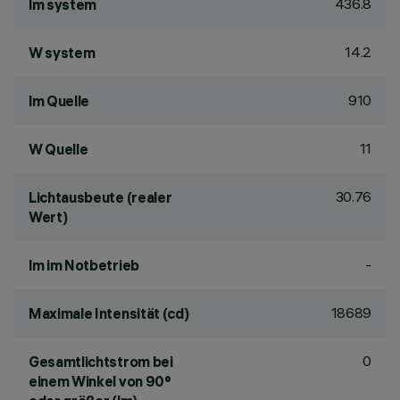
436.8
lm system
14.2
W system
910
lm Quelle
11
W Quelle
30.76
Lichtausbeute (realer
Wert)
-
lm im Notbetrieb
18689
Maximale Intensität (cd)
0
Gesamtlichtstrom bei
einem Winkel von 90°