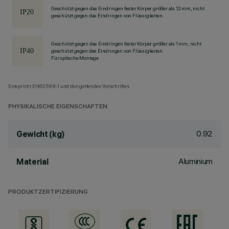
Geschützt gegen das Eindringen fester Körper größer als 12 mm, nicht
geschützt gegen das Eindringen von Flüssigkeiten.
Geschützt gegen das Eindringen fester Körper größer als 1 mm, nicht
geschützt gegen das Eindringen von Flüssigkeiten.
Für optische Montage
Entspricht EN60598-1 und den geltenden Vorschriften.
PHYSIKALISCHE EIGENSCHAFTEN
0.92
Gewicht (kg)
Aluminium
Material
PRODUKTZERTIFIZIERUNG