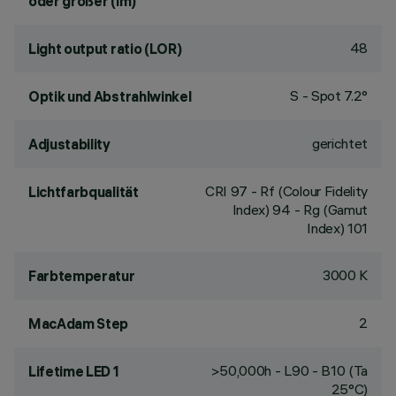
oder größer (lm)
48
Light output ratio (LOR)
S - Spot 7.2°
Optik und Abstrahlwinkel
gerichtet
Adjustability
CRI
97
- Rf (Colour Fidelity
Lichtfarbqualität
Index) 94 - Rg (Gamut
Index) 101
3000 K
Farbtemperatur
2
MacAdam Step
>50,000h - L90 - B10 (Ta
Lifetime LED 1
25°C)