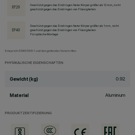
Geschützt gegen das Eindringen fester Körper größer als 12 mm, nicht
geschützt gegen das Eindringen von Flüssigkeiten.
Geschützt gegen das Eindringen fester Körper größer als 1 mm, nicht
geschützt gegen das Eindringen von Flüssigkeiten.
Für optische Montage
Entspricht EN60598-1 und den geltenden Vorschriften.
PHYSIKALISCHE EIGENSCHAFTEN
0.92
Gewicht (kg)
Aluminium
Material
PRODUKTZERTIFIZIERUNG