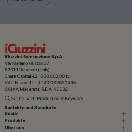
iGuzzini illuminazione S.p.A
Via Mariano Guzzini 37
62019 Recanati (Italy)
Share Capital €21.050.000,00 i.v.
VAT N. and R.I. : (IT)00082630435
CCIAA Macerata, R.E.A. 40632
Kontakte und Standorte
Social
Produkte
Über uns