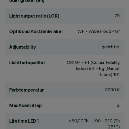
oder größer (lm)
79
Light output ratio (LOR)
WF - Wide Flood 46°
Optik und Abstrahlwinkel
gerichtet
Adjustability
CRI
97
- Rf (Colour Fidelity
Lichtfarbqualität
Index) 94 - Rg (Gamut
Index) 101
3000 K
Farbtemperatur
2
MacAdam Step
>50,000h - L90 - B10 (Ta
Lifetime LED 1
25°C)