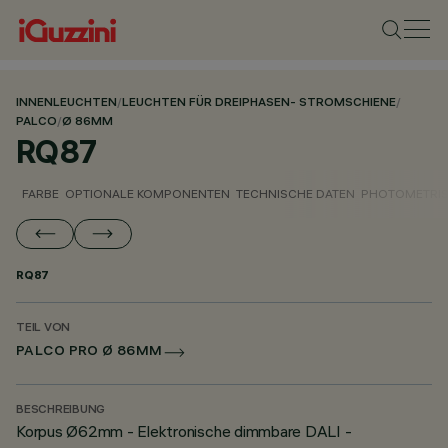
INNENLEUCHTEN
/
LEUCHTEN FÜR DREIPHASEN- STROMSCHIENE
/
PALCO
/
Ø 86MM
RQ87
FARBE
OPTIONALE KOMPONENTEN
TECHNISCHE DATEN
PHOTOMETRIS
RQ87
TEIL VON
PALCO PRO Ø 86MM
BESCHREIBUNG
Korpus Ø62mm - Elektronische dimmbare DALI -