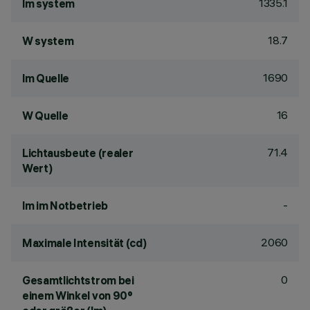
1335.1
lm system
18.7
W system
1690
lm Quelle
16
W Quelle
71.4
Lichtausbeute (realer
Wert)
-
lm im Notbetrieb
2060
Maximale Intensität (cd)
0
Gesamtlichtstrom bei
einem Winkel von 90°