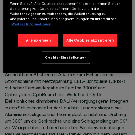
Wenn Sie auf „Alle Cookies akzeptieren“ klicken, stimmen Sie der
Speicherung von Cookies auf Ihrem Gerät zu, um die
Websitenavigation zu verbessern, die Websitenutzung zu
analysieren und unsere Marketingbemühungen zu unterstützen.
Weitere Informationen
TECHNISCHE DATEN
Alle ablehnen
Alle Cookies akzeptieren
LETZTES UPDATE: 05.08.2026
Cookie-Einstellungen
BESCHREIBUNG
Ausrichtbarer Strahler mit Adapter zum Einbau an einer
Stromschiene mit Netzspannung. LED-Lichtquelle (CRI97)
mit hoher Farbwiedergabe im Farbton 3000K und
Optiksystem OptiBeam Lens, Wideflood-Optik.
Elektronisches dimmbares DALI-Versorgungsgerät integriert
in den Schienenadapter der Leuchte. Leuchtenkorpus aus
Aluminiumdruckguss und Thermoplast, erlaubt eine Drehung
um 360° um die Senkrechte und eine Schrägstellung um 90°
zur Waagrechten, mit mechanischen Blockiervorrichtungen.
Passive Wärmeableitung. Der Strahler kann mit dem System