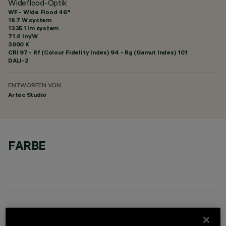
Wideflood-Optik
WF - Wide Flood 46°
18.7 W system
1335.1 lm system
71.4 lm/W
3000 K
CRI
97
- Rf (Colour Fidelity Index) 94 - Rg (Gamut Index) 101
DALI-2
ENTWORFEN VON
Artec Studio
FARBE
OPTIONALE KOMPONENTEN