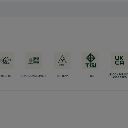
UK CONFORMI
ENEC-03
PEP ECOPASSPORT
RETILAP
TISI
ASSESSED