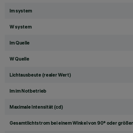
lm system
W system
lm Quelle
W Quelle
Lichtausbeute (realer Wert)
lm im Notbetrieb
Maximale Intensität (cd)
Gesamtlichtstrom bei einem Winkel von 90° oder größer