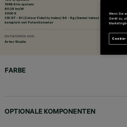
1599.6 lm system
80.38 lm/W
3000 K
Wenn Sie au
CRI
97
- Rf (Colour Fidelity Index) 94 - Rg (Gamut Index) 101
Gerät zu, u
komplett mit Potentiometer
Marketingb
ENTWORFEN VON
Cookie-
Artec Studio
FARBE
OPTIONALE KOMPONENTEN