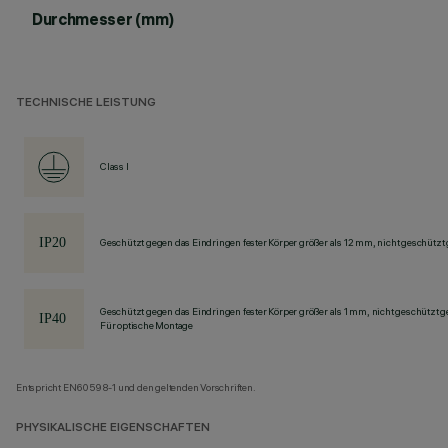
Durchmesser (mm)
TECHNISCHE LEISTUNG
Class I
Geschützt gegen das Eindringen fester Körper größer als 12 mm, nicht geschützt
Geschützt gegen das Eindringen fester Körper größer als 1 mm, nicht geschützt 
Für optische Montage
Entspricht EN60598-1 und den geltenden Vorschriften.
PHYSIKALISCHE EIGENSCHAFTEN