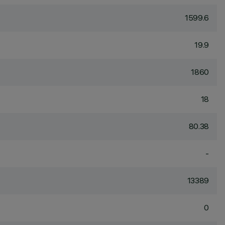
1599.6
19.9
1860
18
80.38
-
13389
0