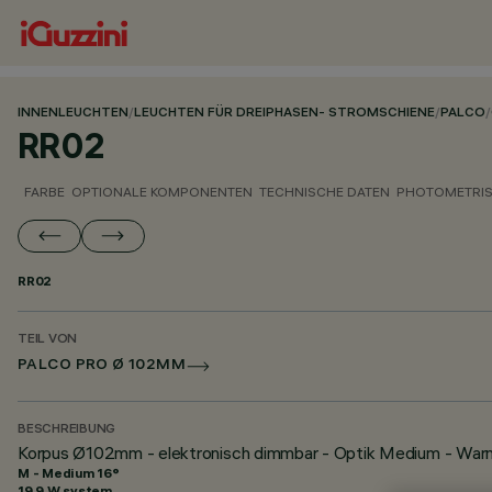
INNENLEUCHTEN
/
LEUCHTEN FÜR DREIPHASEN- STROMSCHIENE
/
PALCO
/
RR02
FARBE
OPTIONALE KOMPONENTEN
TECHNISCHE DATEN
PHOTOMETRIS
RR02
TEIL VON
PALCO PRO Ø 102MM
BESCHREIBUNG
Korpus Ø102mm - elektronisch dimmbar - Optik Medium - War
M - Medium 16°
19.9 W system