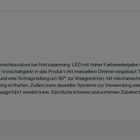
der Anschlussdose bei Netzspannung. LED mit hoher Farbwiederga
Vorschaltgerät in das Produkt mit manuellem Dimmer eingebaut T
nd eine Schrägstellung um 90° zur Waagrechten, mit mechanischen
zeitig enthalten. Zudem kann dasselbe Systeme zur Verwendung ei
usgeführt werden kann. Sämtliche internen und externen Zubehörte